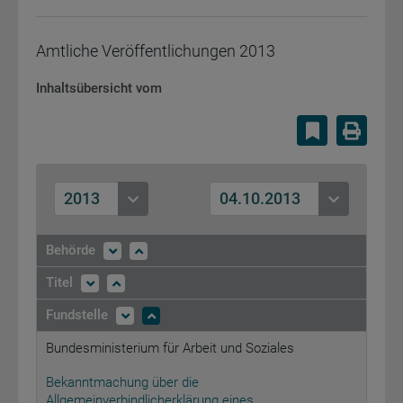
Amtliche Veröffentlichungen
2013
Inhaltsübersicht vom
Lesezeiche
Druc
2013
04.10.2013
Behörde
Titel
Fundstelle
Bundesministerium für Arbeit und Soziales
Bekanntmachung über die
Allgemeinverbindlicherklärung eines