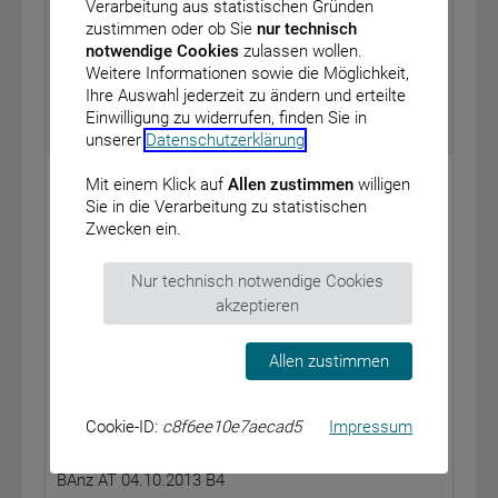
Verarbeitung aus statistischen Gründen
IX – Festbetragsgruppenbildung Phenytoin, Gruppe 1,
zustimmen oder ob Sie
nur technisch
in Stufe 1 nach § 35 Absatz 1 des Fünften Buches
notwendige Cookies
zulassen wollen.
Sozialgesetzbuch (SGB V)
Weitere Informationen sowie die Möglichkeit,
vom: 15. August 2013
Ihre Auswahl jederzeit zu ändern und erteilte
Einwilligung zu widerrufen, finden Sie in
BAnz AT 04.10.2013 B3
unserer
Datenschutzerklärung
.
Bundesministerium für Gesundheit
Mit einem Klick auf
Allen zustimmen
willigen
Sie in die Verarbeitung zu statistischen
Bekanntmachung eines Beschlusses des
Zwecken ein.
Gemeinsamen Bundesausschusses über die
Bestimmung der Rehabilitationsträger nach § 6
Nur technisch notwendige Cookies
Absatz 1 Nummer 2 bis 7 des Neunten Buches
Sozialgesetzbuch (SGB IX) bzw. deren
akzeptieren
Spitzenorganisationen, denen vor Entscheidungen
des Gemeinsamen Bundesausschusses über die
Allen zustimmen
Rehabilitations-Richtlinie nach § 92 Absatz 1 Satz 2
Nummer 8 des Fünften Buches Sozialgesetzbuch
(SGB V) Gelegenheit zur Stellungnahme zu geben ist
Cookie-ID:
c8f6ee10e7aecad5
Impressum
vom: 19. September 2013
BAnz AT 04.10.2013 B4