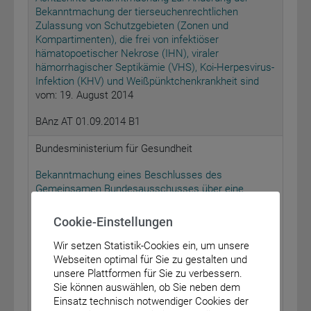
Bekanntmachung der tierseuchenrechtlichen
Zulassung von Schutzgebieten (Zonen und
Kompartimenten), die frei von infektiöser
hämatopoetischer Nekrose (IHN), viraler
hämorrhagischer Septikämie (VHS), Koi-Herpesvirus-
Infektion (KHV) und Weißpünktchenkrankheit sind
vom: 19. August 2014
BAnz AT 01.09.2014 B1
Bundesministerium für Gesundheit
Bekanntmachung eines Beschlusses des
Gemeinsamen Bundesausschusses über eine
Änderung der Arzneimittel-Richtlinie (AM-RL): Anlage
XII – Beschlüsse über die Nutzenbewertung von
Cookie-Einstellungen
Arzneimitteln mit neuen Wirkstoffen nach § 35a des
Fünften Buches Sozialgesetzbuch (SGB V) –
Wir setzen Statistik-Cookies ein, um unsere
Sofosbuvir
Webseiten optimal für Sie zu gestalten und
vom: 17. Juli 2014
unsere Plattformen für Sie zu verbessern.
Sie können auswählen, ob Sie neben dem
BAnz AT 01.09.2014 B2
Einsatz technisch notwendiger Cookies der