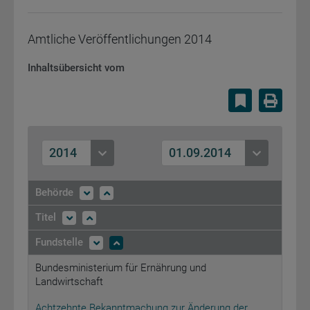
Amtliche Veröffentlichungen
2014
Inhaltsübersicht vom
Lesezeiche
Druc
2014
01.09.2014
Behörde
Titel
Fundstelle
Bundesministerium für Ernährung und
Landwirtschaft
Achtzehnte Bekanntmachung zur Änderung der