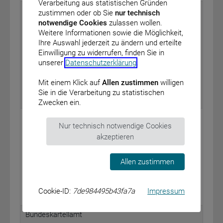
Verarbeitung aus statistischen Gründen
Bundesministerium für Umwelt, Naturschutz, Bau
zustimmen oder ob Sie
nur technisch
und Reaktorsicherheit
notwendige Cookies
zulassen wollen.
Weitere Informationen sowie die Möglichkeit,
Bekanntmachung über den Entwurf eines
Ihre Auswahl jederzeit zu ändern und erteilte
Sicherheitsstandards (Draft Safety Guide) der IAEO
Einwilligung zu widerrufen, finden Sie in
zu Establishing the Infrastructure for Radiation
unserer
Datenschutzerklärung
.
Safety
vom: 20. August 2014
Mit einem Klick auf
Allen zustimmen
willigen
Sie in die Verarbeitung zu statistischen
BAnz AT 01.09.2014 B3
Zwecken ein.
Bundesministerium für Bildung und Forschung
Nur technisch notwendige Cookies
Bekanntmachung von Richtlinien zur
akzeptieren
Fördermaßnahme „r+Impuls – Innovative
Technologien für Ressourceneffizienz – Impulse für
Allen zustimmen
industrielle Ressourceneffizienz“
vom: 18. August 2014
Cookie-ID:
7de984495b43fa7a
Impressum
BAnz AT 01.09.2014 B4
Bundeskartellamt