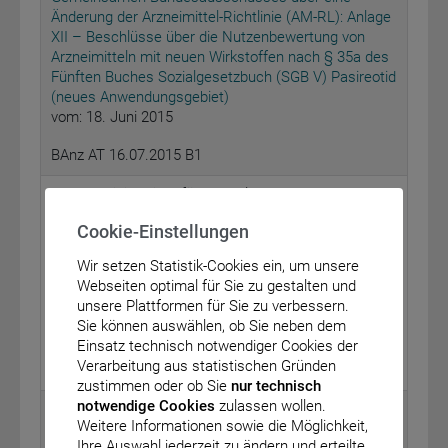
Änderung der Arzneimittel-Richtlinie (AM-RL): Anlage
XII – Beschlüsse über die Nutzenbewertung von
Arzneimitteln mit neuen Wirkstoffen nach § 35a des
Fünften Buches Sozialgesetzbuch (SGB V) Pasireotid
(neues Anwendungsgebiet)
vom: 18. Juni 2015
BAnz AT 16.07.2015 B1
Bundesministerium für Umwelt, Naturschutz, Bau
und Reaktorsicherheit
Cookie-Einstellungen
Bekanntmachung einer sicherheitstechnischen
Wir setzen Statistik-Cookies ein, um unsere
Regel der Kommission für Anlagensicherheit (TRAS
Webseiten optimal für Sie zu gestalten und
320 – Vorkehrungen und Maßnahmen wegen der
unsere Plattformen für Sie zu verbessern.
Gefahrenquellen Wind sowie Schnee- und Eislasten)
Sie können auswählen, ob Sie neben dem
vom: 15. Juni 2015
Einsatz technisch notwendiger Cookies der
Verarbeitung aus statistischen Gründen
BAnz AT 16.07.2015 B2
zustimmen oder ob Sie
nur technisch
notwendige Cookies
zulassen wollen.
Bundesministerium für Bildung und Forschung
Weitere Informationen sowie die Möglichkeit,
Ihre Auswahl jederzeit zu ändern und erteilte
Bekanntmachung – Richtlinie zur Förderung von