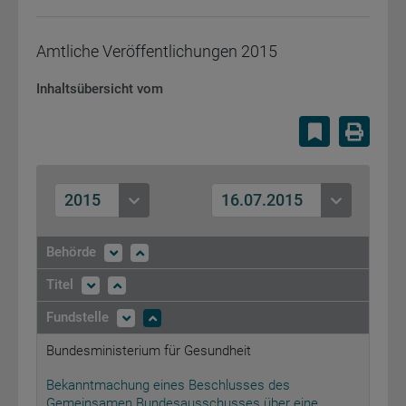
Amtliche Veröffentlichungen
2015
Inhaltsübersicht vom
Lesezeiche
Druc
2015
16.07.2015
Behörde
Titel
Fundstelle
Bundesministerium für Gesundheit
Bekanntmachung eines Beschlusses des
Gemeinsamen Bundesausschusses über eine