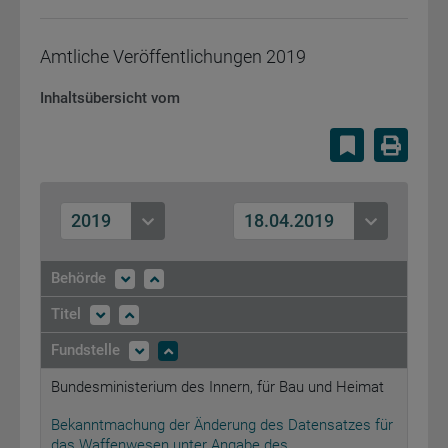
Amtliche Veröffentlichungen
2019
Inhaltsübersicht vom
Lesezeiche
Druc
2019
18.04.2019
Behörde
Titel
Fundstelle
Bundesministerium des Innern, für Bau und Heimat
Bekanntmachung der Änderung des Datensatzes für
das Waffenwesen unter Angabe des