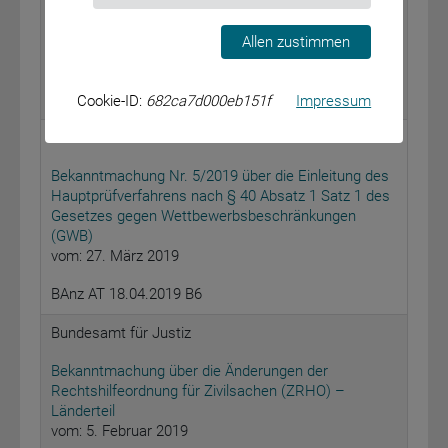
Versicherungsbestandes
vom: 4. April 2019
Fidelis Underwriting Limited, Fidelis Insurance Ireland
Allen zustimmen
DAC
BAnz AT 18.04.2019 B5
Cookie-ID:
682ca7d000eb151f
Impressum
Bundeskartellamt
Bekanntmachung Nr. 5/2019 über die Einleitung des
Hauptprüfverfahrens nach § 40 Absatz 1 Satz 1 des
Gesetzes gegen Wettbewerbsbeschränkungen
(GWB)
vom: 27. März 2019
BAnz AT 18.04.2019 B6
Bundesamt für Justiz
Bekanntmachung über die Änderungen der
Rechtshilfeordnung für Zivilsachen (ZRHO) –
Länderteil
vom: 5. Februar 2019