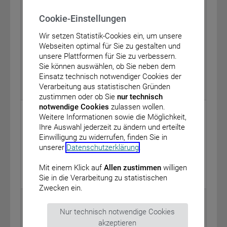
Arzneimitteln mit neuen Wirkstoffen nach § 35a des
Cookie-Einstellungen
Fünften Buches Sozialgesetzbuch (SGB V) –
Mepolizumab (neues Anwendungsgebiet:
Wir setzen Statistik-Cookies ein, um unsere
Zusatzbehandlung bei schwerem refraktärem
Webseiten optimal für Sie zu gestalten und
eosinophilem Asthma bei Kindern und Jugendlichen
unsere Plattformen für Sie zu verbessern.
im Alter von
6 bis
18 Jahren)
≥
<
Sie können auswählen, ob Sie neben dem
vom: 22. März 2019
Einsatz technisch notwendiger Cookies der
Verarbeitung aus statistischen Gründen
BAnz AT 18.04.2019 B3
zustimmen oder ob Sie
nur technisch
notwendige Cookies
zulassen wollen.
Bundesministerium für Verkehr und digitale
Weitere Informationen sowie die Möglichkeit,
Infrastruktur
Ihre Auswahl jederzeit zu ändern und erteilte
Einwilligung zu widerrufen, finden Sie in
Förderrichtlinie „De-minimis-Beihilfe zur
unserer
Datenschutzerklärung
.
Computerspieleentwicklung des Bundes“
vom: 8. April 2019
Mit einem Klick auf
Allen zustimmen
willigen
Sie in die Verarbeitung zu statistischen
BAnz AT 18.04.2019 B4
Zwecken ein.
Bundesanstalt für Finanzdienstleistungsaufsicht
Nur technisch notwendige Cookies
Bekanntmachung über die Übertragung eines
akzeptieren