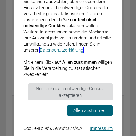
mindestens 1 Vortherapie, Kombination mit
Sie können auswählen, ob Sie neben dem
Lenalidomid und Dexamethason)
Einsatz technisch notwendiger Cookies der
vom: 21. April 2022
Verarbeitung aus statistischen Gründen
zustimmen oder ob Sie
nur technisch
BAnz AT 01.06.2022 B4
notwendige Cookies
zulassen wollen.
Weitere Informationen sowie die Möglichkeit,
Bundesministerium für Gesundheit
Ihre Auswahl jederzeit zu ändern und erteilte
Einwilligung zu widerrufen, finden Sie in
Bekanntmachung eines Beschlusses des
unserer
Datenschutzerklärung
.
Gemeinsamen Bundesausschusses über eine
Änderung der Arzneimittel-Richtlinie: Anlage V
Mit einem Klick auf
Allen zustimmen
willigen
®
(Medizinprodukte-Liste) – polyvisc
2,0 %; Pe-Ha-
Sie in die Verarbeitung zu statistischen
Visco (2,0 %)
Zwecken ein.
vom: 10. Mai 2022
Nur technisch notwendige Cookies
BAnz AT 01.06.2022 B5
akzeptieren
Bundesministerium für Digitales und Verkehr
Allen zustimmen
Richtlinie zur Förderung von Umschlaganlagen des
Kombinierten Verkehrs nicht bundeseigener
Unternehmen
Cookie-ID:
ef353893fca71b6b
Impressum
vom: 19. April 2022