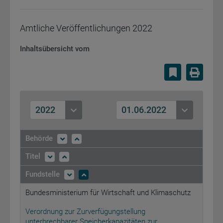
Amtliche Veröffentlichungen
2022
Inhaltsübersicht vom
Lesezeiche
Druc
2022
01.06.2022
Behörde
Titel
Fundstelle
Bundesministerium für Wirtschaft und Klimaschutz
Verordnung zur Zurverfügungstellung
unterbrechbarer Speicherkapazitäten zur