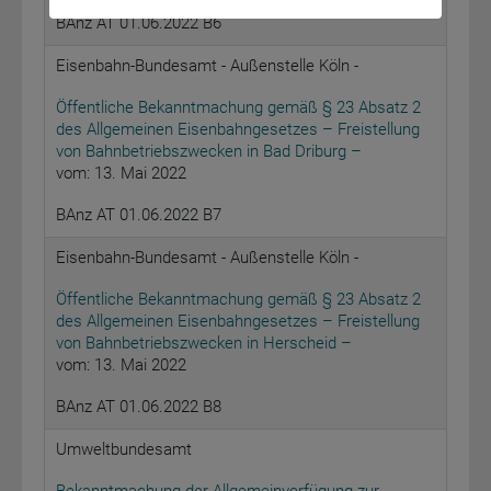
BAnz AT 01.06.2022 B6
Eisenbahn-Bundesamt - Außenstelle Köln -
Öffentliche Bekanntmachung gemäß § 23 Absatz 2
des Allgemeinen Eisenbahngesetzes – Freistellung
von Bahnbetriebszwecken in Bad Driburg –
vom: 13. Mai 2022
BAnz AT 01.06.2022 B7
Eisenbahn-Bundesamt - Außenstelle Köln -
Öffentliche Bekanntmachung gemäß § 23 Absatz 2
des Allgemeinen Eisenbahngesetzes – Freistellung
von Bahnbetriebszwecken in Herscheid –
vom: 13. Mai 2022
BAnz AT 01.06.2022 B8
Umweltbundesamt