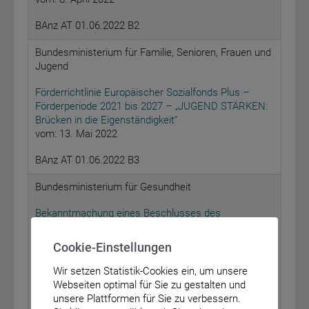
BAnz AT 01.06.2022 B2
Bundesministerium für Familie, Senioren, Frauen und
Jugend
Förderrichtlinie Europäischer Sozialfonds Plus –
Förderperiode 2021 bis 2027 – „JUGEND STÄRKEN:
Brücken in die Eigenständigkeit“
vom: 13. Mai 2022
BAnz AT 01.06.2022 B3
Bundesministerium für Gesundheit
Bekanntmachung eines Beschlusses des
Gemeinsamen Bundesausschusses über eine
Änderung der Arzneimittel-Richtlinie: Anlage XII –
Cookie-Einstellungen
Nutzenbewertung von Arzneimitteln mit neuen
Wirkstoffen nach § 35a des Fünften Buches
Wir setzen Statistik-Cookies ein, um unsere
Sozialgesetzbuch (SGB V) – Ixazomib
Webseiten optimal für Sie zu gestalten und
(Neubewertung nach Fristablauf: Multiples Myelom,
unsere Plattformen für Sie zu verbessern.