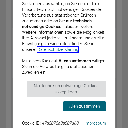
Sie können auswählen, ob Sie neben dem
Bundesrepublik Deutschland am 9. Juni 2024
Einsatz technisch notwendiger Cookies der
vom: 22. April 2024
Verarbeitung aus statistischen Gründen
zustimmen oder ob Sie
nur technisch
BAnz AT 22.04.2024 B3
notwendige Cookies
zulassen wollen.
Weitere Informationen sowie die Möglichkeit,
Physikalisch-Technische Bundesanstalt
Ihre Auswahl jederzeit zu ändern und erteilte
Einwilligung zu widerrufen, finden Sie in
Bekanntmachung gemäß § 26 der
unserer
Datenschutzerklärung
.
Strahlenschutzverordnung – Bauartzulassung mit
dem Bauartzeichen PTB 23/23 T StrlSchG
Mit einem Klick auf
Allen zustimmen
willigen
vom: 17. Oktober 2023
Sie in die Verarbeitung zu statistischen
BAnz AT 22.04.2024 B4
Zwecken ein.
Physikalisch-Technische Bundesanstalt
Nur technisch notwendige Cookies
akzeptieren
Bekanntmachung gemäß § 26 der
Strahlenschutzverordnung – Bauartzulassung mit
dem Bauartzeichen PTB 26/23 T StrlSchG
Allen zustimmen
vom: 17. Oktober 2023
BAnz AT 22.04.2024 B5
Cookie-ID:
47d2072e3a007d60
Impressum