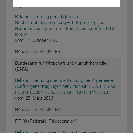
Physikalisch-Technische Bundesanstalt
Bekanntmachung gemäß § 26 der
Strahlenschutzverordnung – 1. Ergänzung zur
Bauartzulassung mit dem Bauartzeichen BfS 11/18
R RöV
vom: 17. Oktober 2023
BAnz AT 22.04.2024 B6
Bundesamt für Wirtschaft und Ausfuhrkontrolle
(BAFA)
Bekanntmachung über die Nutzung der Allgemeinen
Ausfuhrgenehmigungen der Union Nr. EU001, EU002,
EU003, EU004, EU005, EU006, EU007 und EU008
vom: 25. März 2024
BAnz AT 22.04.2024 B7
FITKO (Föderale IT-Kooperation)
Bekanntmachung der Entscheidungen des IT-