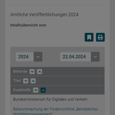
Amtliche Veröffentlichungen
2024
Inhaltsübersicht vom
Lesezeiche
Druc
2024
22.04.2024
Behörde
Titel
Fundstelle
Bundesministerium für Digitales und Verkehr
Bekanntmachung der Förderrichtlinie „Betriebliches
Mobilitätsmanagement“