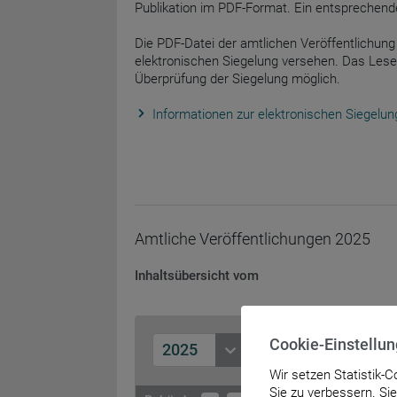
Publikation im PDF-Format. Ein entsprechend
Die PDF-Datei der amtlichen Veröffentlichung 
elektronischen Siegelung versehen. Das Lese
Überprüfung der Siegelung möglich.
Informationen zur elektronischen Siegelun
Amtliche Veröffentlichungen
2025
Inhaltsübersicht vom
Cookie-Einstellu
2025
Wir setzen Statistik-
Sie zu verbessern. Si