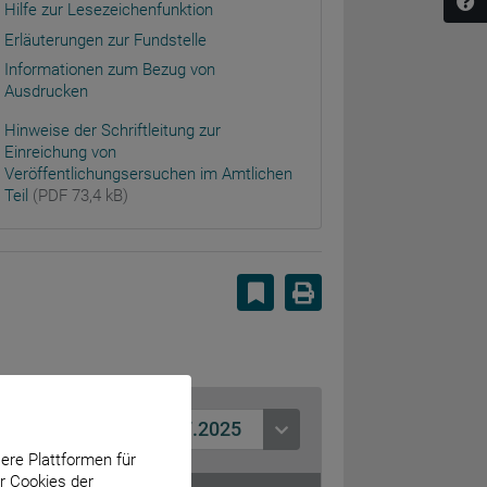
Hilfe zur Lesezeichenfunktion
Erläuterungen zur Fundstelle
Informationen zum Bezug von
Ausdrucken
Hinweise der Schriftleitung zur
Einreichung von
Veröffentlichungsersuchen im Amtlichen
Teil
(PDF 73,4 kB)
Lesezeichen setzen
Drucken
16.07.2025
sere Plattformen für
r Cookies der