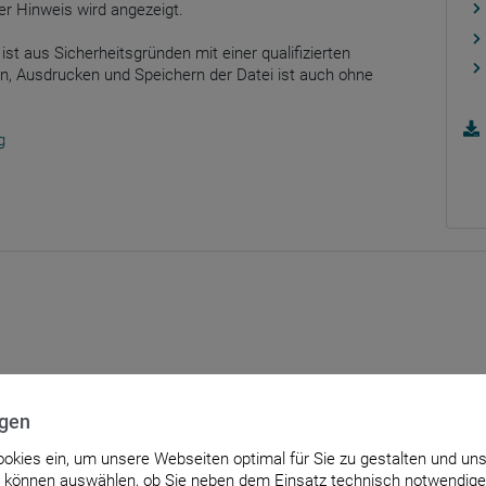
er Hinweis wird angezeigt.
ist aus Sicherheitsgründen mit einer qualifizierten
n, Ausdrucken und Speichern der Datei ist auch ohne
g
ngen
Cookies ein, um unsere Webseiten optimal für Sie zu gestalten und un
e können auswählen, ob Sie neben dem Einsatz technisch notwendige