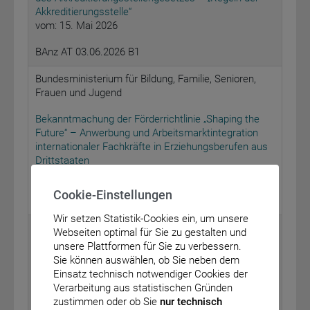
Akkreditierungsstelle“
vom: 15. Mai 2026
BAnz AT 03.06.2026 B1
Bundesministerium für Bildung, Familie, Senioren,
Frauen und Jugend
Bekanntmachung der Förderrichtlinie „Shaping the
Future“ – Anwerbung und Arbeitsmarktintegration
internationaler Fachkräfte in Erziehungsberufen aus
Drittstaaten
vom: 28. Mai 2026
Cookie-Einstellungen
BAnz AT 03.06.2026 B2
Wir setzen Statistik-Cookies ein, um unsere
Bundesministerium für Arbeit und Soziales
Webseiten optimal für Sie zu gestalten und
unsere Plattformen für Sie zu verbessern.
Bekanntmachung des Entwurfs einer bindenden
Sie können auswählen, ob Sie neben dem
Festsetzung von Entgelten für die Herstellung und
Einsatz technisch notwendiger Cookies der
Bearbeitung von Korbwaren aller Art und verwandter
Verarbeitung aus statistischen Gründen
Artikel, von Geweben aus Bast, von Geflechten und
zustimmen oder ob Sie
nur technisch
Taschen aus Bast und sonstigen Austauschstoffen,