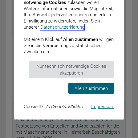
notwendige Cookies
zulassen wollen.
von Korbmöbeln, Kinderwagen sowie Stuhl- und
Weitere Informationen sowie die Möglichkeit,
Rahmengeflechten in Heimarbeit
Ihre Auswahl jederzeit zu ändern und erteilte
vom: 11. Mai 2026
Einwilligung zu widerrufen, finden Sie in
unserer
Datenschutzerklärung
.
BAnz AT 03.06.2026 B3
Mit einem Klick auf
Allen zustimmen
willigen
Bundesministerium für Arbeit und Soziales
Sie in die Verarbeitung zu statistischen
Zwecken ein.
Bekanntmachung des Entwurfs einer bindenden
Festsetzung von Entgelten für die mit
handgefertigten Buntstickerei- und
Nur technisch notwendige Cookies
Tapisseriearbeiten aller Art in Heimarbeit
akzeptieren
Beschäftigten
vom: 11. Mai 2026
Allen zustimmen
BAnz AT 03.06.2026 B4
Cookie-ID:
7a12eab2fd96d451
Impressum
Bundesministerium für Arbeit und Soziales
Bekanntmachung des Entwurfs einer bindenden
Festsetzung von Entgelten und Arbeitszeiten für die
mit Maschinenstickerei in Heimarbeit Beschäftigten