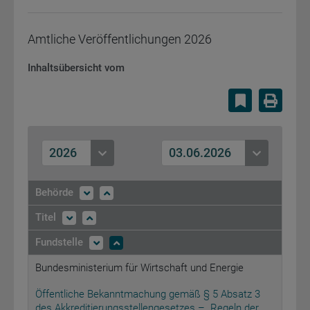
Amtliche Veröffentlichungen
2026
Inhaltsübersicht vom
Lesezeiche
Druc
2026
03.06.2026
Behörde
Titel
Fundstelle
Bundesministerium für Wirtschaft und Energie
Öffentliche Bekanntmachung gemäß § 5 Absatz 3
des Akkreditierungsstellengesetzes – „Regeln der