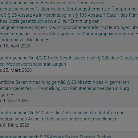
anntmachung eines Beschlusses des Gemeinsamen
desausschusses 1. über weitere Beratungsthemen zur Überprüfung
äß § 25 Absatz 4a in Verbindung mit § 135 Absatz 1 Satz 1 des Fünf
hes Sozialgesetzbuch sowie 2. zur Ermittlung der
llungnahmeberechtigten Medizinproduktehersteller zu Beratungen üb
 Erweiterung der unteren Altersgrenze im Mammographie-Screening 
forderung zur Meldung –
: 16. April 2026
anntmachung Nr. 4/2026 des Beschlusses nach § 32b des Gesetze
en Wettbewerbsbeschränkungen
: 25. März 2026
entliche Bekanntmachung gemäß § 23 Absatz 4 des Allgemeinen
enbahngesetzes – Freistellung von Bahnbetriebszwecken in Burg
rgard –
: 1. April 2026
anntmachung Nr. 540 über die Zulassung von Impfstoffen und
medizinischen Arzneimitteln sowie andere Amtshandlungen
: 8. März 2026
anntmachung nach § 35 Absatz 5a des Fünften Buches