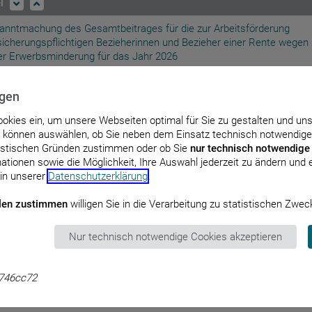
el
anntmachung des Gesamtbeitrages für die zur Arbeitsförderung
sicherungspflichtigen Bezieherinnen und Bezieher einer Rente wegen
ler Erwerbsminderung für das Jahr 2026
: 27. März 2026
ngen
izehnte Allgemeine Verwaltungsvorschrift zur Änderung der Allgemei
waltungsvorschrift über das Rechnungswesen in der Sozialversicher
Cookies ein, um unsere Webseiten optimal für Sie zu gestalten und un
: 14. April 2026
e können auswählen, ob Sie neben dem Einsatz technisch notwendige
tistischen Gründen zustimmen oder ob Sie
nur technisch notwendige
htlinie zur Förderung von Projekten zum Thema „Digitale Anwendunge
ationen sowie die Möglichkeit, Ihre Auswahl jederzeit zu ändern und er
 Steigerung der Ressourceneffizienz und der Kreislaufwirtschaft in
 in unserer
Datenschutzerklärung
.
ernehmen und kommunalen Einrichtungen, für zirkuläre
chäftsmodelle sowie Start-ups der Kreislaufwirtschaft – DigiRess
len zustimmen
willigen Sie in die Verarbeitung zu statistischen Zwec
ular“
: 23. März 2026
Nur technisch notwendige Cookies akzeptieren
anntmachung eines Beschlusses des Gemeinsamen
desausschusses über eine Änderung der Arzneimittel-Richtlinie: Anla
 (Biologika und Biosimilars) – Aktualisierung Juli 2025
746cc72
: 28. Oktober 2025