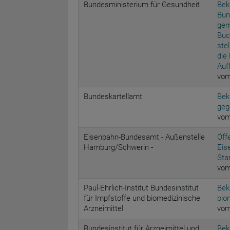
Bundesministerium für Gesundheit
Bek
Bun
gem
Buc
ste
die
Auf
vom
Bundeskartellamt
Bek
geg
vom
Eisenbahn-Bundesamt - Außenstelle
Öff
Hamburg/Schwerin -
Eis
Sta
vom
Paul-Ehrlich-Institut Bundesinstitut
Bek
für Impfstoffe und biomedizinische
bio
Arzneimittel
vom
Bundesinstitut für Arzneimittel und
Bek