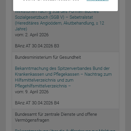
Nutzenbewertung von Arzneimitteln mit neuen
Wirkstoffen nach § 35a des Fünften Buches
Sozialgesetzbuch (SGB V) – Sebetralstat
(Hereditäres Angioödem, Akutbehandlung, ≥ 12
Jahre)
vom: 2. April 2026
BAnz AT 30.04.2026 B3
Bundesministerium für Gesundheit
Bekanntmachung des Spitzenverbandes Bund der
Krankenkassen und Pflegekassen – Nachtrag zum
Hilfsmittelverzeichnis und zum
Pflegehilfsmittelverzeichnis –
vom: 9. April 2026
BAnz AT 30.04.2026 B4
Bundesamt für zentrale Dienste und offene
Vermögensfragen