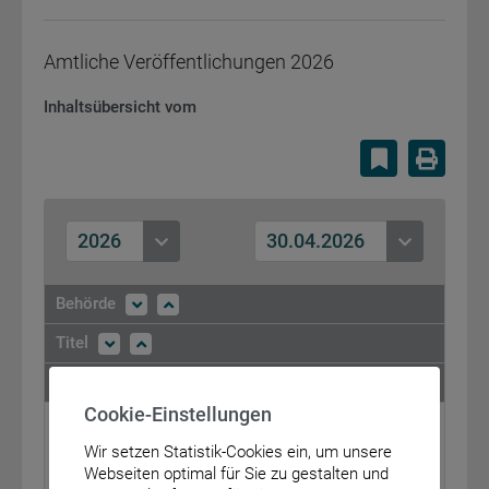
Amtliche Veröffentlichungen
2026
Inhaltsübersicht vom
Lesezeiche
Druc
2026
30.04.2026
Behörde
Titel
Fundstelle
Cookie-Einstellungen
Bundesministerium der Justiz und für
Verbraucherschutz
Wir setzen Statistik-Cookies ein, um unsere
Webseiten optimal für Sie zu gestalten und
Bekanntmachung über den Ausstellungsschutz