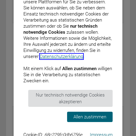
unsere Plattformen für Sie zu verbessern.
vom: 21. April 2026
Sie können auswählen, ob Sie neben dem
Einsatz technisch notwendiger Cookies der
BAnz AT 30.04.2026 B1
Verarbeitung aus statistischen Gründen
zustimmen oder ob Sie
nur technisch
Bundesministerium für Arbeit und Soziales
notwendige Cookies
zulassen wollen.
Weitere Informationen sowie die Möglichkeit,
Förderrichtlinie für aus Mitteln des Europäischen
Ihre Auswahl jederzeit zu ändern und erteilte
Sozialfonds Plus (ESF Plus) mitfinanzierte
Einwilligung zu widerrufen, finden Sie in
Maßnahmen zur Durchführung des Programms
unserer
Datenschutzerklärung
.
„Zukunftszentren – Unterstützung von kleinen und
mittleren Unternehmen und Beschäftigten bei der
Mit einem Klick auf
Allen zustimmen
willigen
(Weiter-)Entwicklung und Umsetzung innovativer
Sie in die Verarbeitung zu statistischen
Gestaltungsansätze zur Bewältigung der digitalen
Zwecken ein.
Transformation“
vom: 20. April 2026
Nur technisch notwendige Cookies
BAnz AT 30.04.2026 B2
akzeptieren
Bundesministerium für Gesundheit
Allen zustimmen
Bekanntmachung eines Beschlusses des
Gemeinsamen Bundesausschusses über eine
Cookie-ID:
68c229fc0db6756e
Impressum
Änderung der Arzneimittel-Richtlinie: Anlage XII –