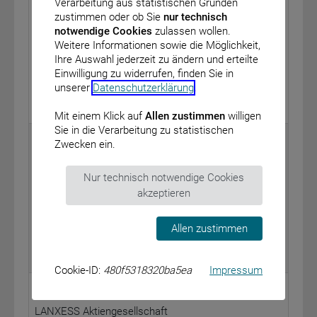
Verarbeitung aus statistischen Gründen
PEBBLEBROOK HOTEL TRUST
zustimmen oder ob Sie
nur technisch
Historie
notwendige Cookies
zulassen wollen.
Weitere Informationen sowie die Möglichkeit,
US70509V1008
Ihre Auswahl jederzeit zu ändern und erteilte
Einwilligung zu widerrufen, finden Sie in
0,57 %
unserer
Datenschutzerklärung
.
2026-08-06
Mit einem Klick auf
Allen zustimmen
willigen
Sie in die Verarbeitung zu statistischen
Walleye Capital LLC
Zwecken ein.
Goldgroup Mining Inc
Historie
Nur technisch notwendige Cookies
akzeptieren
CA38141A6025
0,51 %
Allen zustimmen
2026-08-05
Cookie-ID:
480f5318320ba5ea
Impressum
BlackRock Financial Management, Inc.
LANXESS Aktiengesellschaft