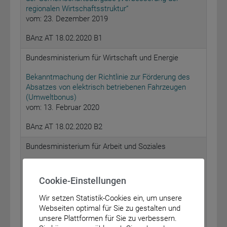
regionalen Wirtschaftsstruktur“
vom: 23. Dezember 2019
BAnz AT 18.02.2020 B1
Bundesministerium für Wirtschaft und Energie
Bekanntmachung der Richtlinie zur Förderung des
Absatzes von elektrisch betriebenen Fahrzeugen
(Umweltbonus)
vom: 13. Februar 2020
BAnz AT 18.02.2020 B2
Bundesministerium für Arbeit und Soziales
Bekanntmachung des Aufrufs zur Einreichung von
Interessenbekundungen zum Aufbau und Betrieb
Cookie-Einstellungen
eines FIS-Zentrums im Rahmen des
„Fördernetzwerks Interdisziplinäre
Wir setzen Statistik-Cookies ein, um unsere
Sozialpolitikforschung“
Webseiten optimal für Sie zu gestalten und
vom: 10. Februar 2020
unsere Plattformen für Sie zu verbessern.