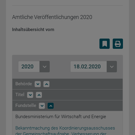
Amtliche Veröffentlichungen
2020
Inhaltsübersicht vom
Lesezeiche
Druc
2020
18.02.2020
Behörde
Titel
Fundstelle
Bundesministerium für Wirtschaft und Energie
Bekanntmachung des Koordinierungsausschusses
der Gemeinschaftsaufgabe „Verbesserung der