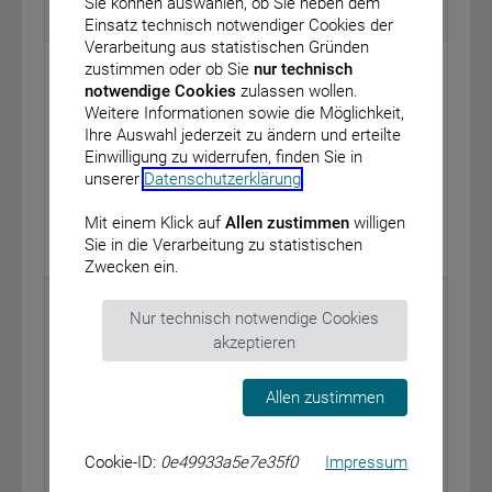
Sie können auswählen, ob Sie neben dem
BAnz AT 18.02.2020 B3
Einsatz technisch notwendiger Cookies der
Verarbeitung aus statistischen Gründen
Bundesministerium für Arbeit und Soziales
zustimmen oder ob Sie
nur technisch
notwendige Cookies
zulassen wollen.
Bekanntmachung über einen Antrag auf Erlass einer
Weitere Informationen sowie die Möglichkeit,
Verordnung zur Erstreckung der Rechtsnormen
Ihre Auswahl jederzeit zu ändern und erteilte
eines Tarifvertrags für das Baugewerbe und den
Einwilligung zu widerrufen, finden Sie in
Entwurf einer Verordnung über zwingende
unserer
Datenschutzerklärung
.
Arbeitsbedingungen im Baugewerbe
vom: 13. Februar 2020
Mit einem Klick auf
Allen zustimmen
willigen
Sie in die Verarbeitung zu statistischen
BAnz AT 18.02.2020 B4
Zwecken ein.
Bundesministerium für Gesundheit
Nur technisch notwendige Cookies
Bekanntmachung eines Beschlusses des
akzeptieren
Gemeinsamen Bundesausschusses über eine
Änderung der Arzneimittel-Richtlinie (AM-RL): Anlage
Allen zustimmen
XII – Nutzenbewertung von Arzneimitteln mit neuen
Wirkstoffen nach § 35a des Fünften Buches
Sozialgesetzbuch (SGB V) – Olaparib (neues
Cookie-ID:
0e49933a5e7e35f0
Impressum
Anwendungsgebiet: Mammakarzinom; HER2-negativ)