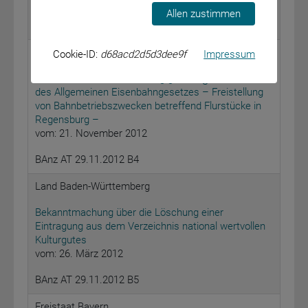
Allen zustimmen
BAnz AT 29.11.2012 B3
Eisenbahn-Bundesamt - Außenstelle Nürnberg -
Cookie-ID:
d68acd2d5d3dee9f
Impressum
Öffentliche Bekanntmachung gemäß § 23 Absatz 2
des Allgemeinen Eisenbahngesetzes – Freistellung
von Bahnbetriebszwecken betreffend Flurstücke in
Regensburg –
vom: 21. November 2012
BAnz AT 29.11.2012 B4
Land Baden-Württemberg
Bekanntmachung über die Löschung einer
Eintragung aus dem Verzeichnis national wertvollen
Kulturgutes
vom: 26. März 2012
BAnz AT 29.11.2012 B5
Freistaat Bayern