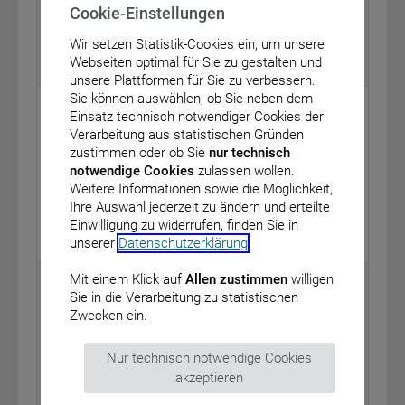
Cookie-Einstellungen
Abgeordnetengesetzes
vom: 1. November 2012
Wir setzen Statistik-Cookies ein, um unsere
Webseiten optimal für Sie zu gestalten und
BAnz AT 29.11.2012 B1
unsere Plattformen für Sie zu verbessern.
Sie können auswählen, ob Sie neben dem
Bundesministerium für Gesundheit
Einsatz technisch notwendiger Cookies der
Verarbeitung aus statistischen Gründen
Bekanntmachung eines Beschlusses des
zustimmen oder ob Sie
nur technisch
Gemeinsamen Bundesausschusses über eine
notwendige Cookies
zulassen wollen.
Änderung der Mindestmengenregelungen: Anlage 1 –
Weitere Informationen sowie die Möglichkeit,
Jährliche OPS-Anpassung
Ihre Auswahl jederzeit zu ändern und erteilte
vom: 22. November 2012
Einwilligung zu widerrufen, finden Sie in
unserer
Datenschutzerklärung
.
BAnz AT 29.11.2012 B2
Mit einem Klick auf
Allen zustimmen
willigen
Eisenbahn-Bundesamt - Außenstelle
Sie in die Verarbeitung zu statistischen
Karlsruhe/Stuttgart -
Zwecken ein.
Öffentliche Bekanntmachung gemäß § 23 Absatz 2
des Allgemeinen Eisenbahngesetzes – Freistellung
Nur technisch notwendige Cookies
von Bahnbetriebszwecken betreffend ein Flurstück in
akzeptieren
Löwenberger Land –
vom: 21. November 2012