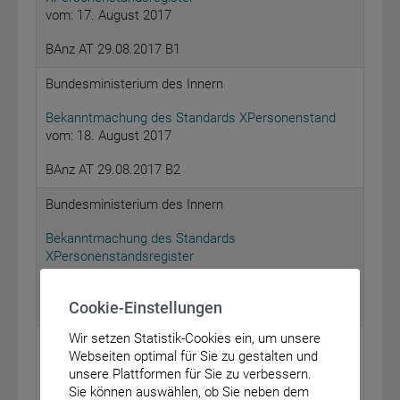
vom: 17. August 2017
BAnz AT 29.08.2017 B1
Bundesministerium des Innern
Bekanntmachung des Standards XPersonenstand
vom: 18. August 2017
BAnz AT 29.08.2017 B2
Bundesministerium des Innern
Bekanntmachung des Standards
XPersonenstandsregister
vom: 21. August 2017
Cookie-Einstellungen
BAnz AT 29.08.2017 B3
Wir setzen Statistik-Cookies ein, um unsere
Bundesministerium der Justiz und für
Webseiten optimal für Sie zu gestalten und
Verbraucherschutz
unsere Plattformen für Sie zu verbessern.
Sie können auswählen, ob Sie neben dem
Bekanntmachung über den Ausstellungsschutz