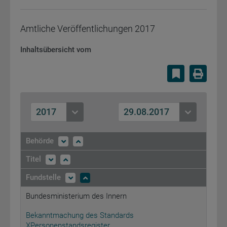
Amtliche Veröffentlichungen
2017
Inhaltsübersicht vom
Lesezeiche
Druc
2017
29.08.2017
Behörde
Titel
Fundstelle
Bundesministerium des Innern
Bekanntmachung des Standards
XPersonenstandsregister