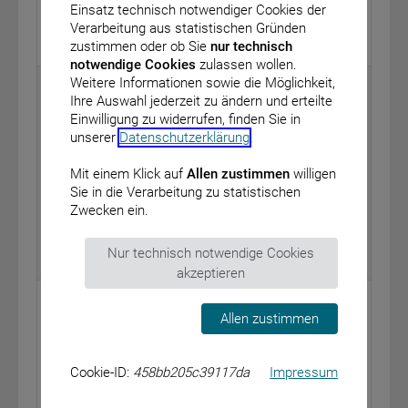
Einsatz technisch notwendiger Cookies der
vom: 16. August 2017
Verarbeitung aus statistischen Gründen
zustimmen oder ob Sie
nur technisch
BAnz AT 29.08.2017 B4
notwendige Cookies
zulassen wollen.
Weitere Informationen sowie die Möglichkeit,
Bundesministerium für Gesundheit
Ihre Auswahl jederzeit zu ändern und erteilte
Bekanntmachung eines Beschlusses des
Einwilligung zu widerrufen, finden Sie in
Gemeinsamen Bundesausschusses über eine
unserer
Datenschutzerklärung
.
Änderung der Richtlinie Methoden vertragsärztliche
Versorgung (MVV-RL): Thulium-Laserresektion
Mit einem Klick auf
Allen zustimmen
willigen
(TmLRP) zur Behandlung des benignen
Sie in die Verarbeitung zu statistischen
Prostatasyndroms
Zwecken ein.
vom: 15. Juni 2017
Nur technisch notwendige Cookies
BAnz AT 29.08.2017 B5
akzeptieren
Bundesministerium für Gesundheit
Allen zustimmen
Bekanntmachung – Modul zur Dokumentation des
Prostatakrebses in Ergänzung des aktualisierten
einheitlichen onkologischen Datensatzes der
Cookie-ID:
458bb205c39117da
Impressum
Arbeitsgemeinschaft Deutscher Tumorzentren e. V.
(ADT) und der Gesellschaft der epidemiologischen