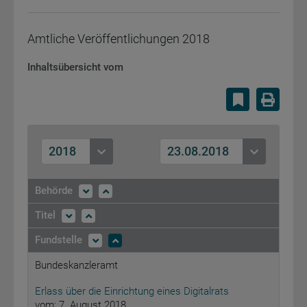
Amtliche Veröffentlichungen
2018
Inhaltsübersicht vom
Lesezeiche
Druc
2018
23.08.2018
Behörde
Titel
Fundstelle
Bundeskanzleramt
Erlass über die Einrichtung eines Digitalrats
vom: 7. August 2018