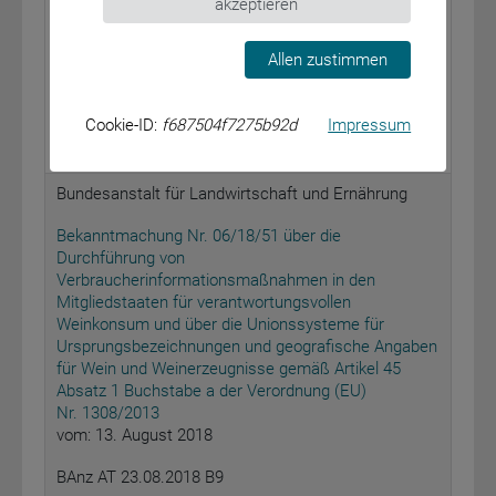
akzeptieren
Bekanntmachung – Richtlinie zur Förderung von
Forschungsinitiativen auf dem Gebiet der „KI-
Allen zustimmen
basierten Elektroniklösungen für sicheres
autonomes Fahren (KI-Element: autonomes Fahren)“
vom: 17. August 2018
Cookie-ID:
f687504f7275b92d
Impressum
BAnz AT 23.08.2018 B8
Bundesanstalt für Landwirtschaft und Ernährung
Bekanntmachung Nr. 06/18/51 über die
Durchführung von
Verbraucherinformationsmaßnahmen in den
Mitgliedstaaten für verantwortungsvollen
Weinkonsum und über die Unionssysteme für
Ursprungsbezeichnungen und geografische Angaben
für Wein und Weinerzeugnisse gemäß Artikel 45
Absatz 1 Buchstabe a der Verordnung (EU)
Nr. 1308/2013
vom: 13. August 2018
BAnz AT 23.08.2018 B9