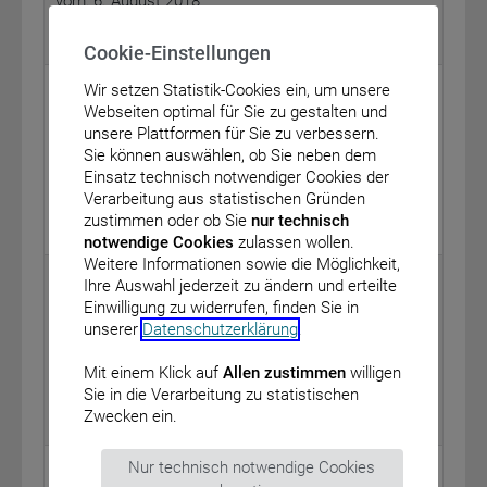
vom: 6. August 2018
BAnz AT 23.08.2018 B5
Cookie-Einstellungen
Bundesministerium für Bildung und Forschung
Wir setzen Statistik-Cookies ein, um unsere
Webseiten optimal für Sie zu gestalten und
Richtlinie zur Förderung von Zuwendungen für die
unsere Plattformen für Sie zu verbessern.
Begleitforschung zur Förderinitiative „Gesund – ein
Sie können auswählen, ob Sie neben dem
Leben lang“
Einsatz technisch notwendiger Cookies der
vom: 8. August 2018
Verarbeitung aus statistischen Gründen
zustimmen oder ob Sie
nur technisch
BAnz AT 23.08.2018 B6
notwendige Cookies
zulassen wollen.
Weitere Informationen sowie die Möglichkeit,
Bundesministerium für Bildung und Forschung
Ihre Auswahl jederzeit zu ändern und erteilte
Einwilligung zu widerrufen, finden Sie in
Richtlinie zur Förderung von Zuwendungen für
unserer
Datenschutzerklärung
.
Forschungsvorhaben zum Thema „Teilhabe und
Gemeinwohl“
Mit einem Klick auf
Allen zustimmen
willigen
vom: 15. August 2018
Sie in die Verarbeitung zu statistischen
Zwecken ein.
BAnz AT 23.08.2018 B7
Bundesministerium für Bildung und Forschung
Nur technisch notwendige Cookies