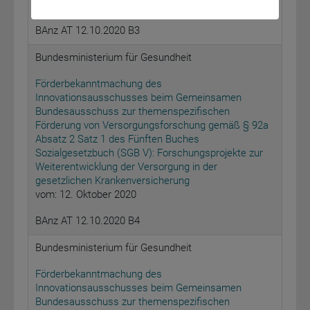
vom: 12. Oktober 2020
BAnz AT 12.10.2020 B3
Bundesministerium für Gesundheit
Förderbekanntmachung des
Innovationsausschusses beim Gemeinsamen
Bundesausschuss zur themenspezifischen
Förderung von Versorgungsforschung gemäß § 92a
Absatz 2 Satz 1 des Fünften Buches
Sozialgesetzbuch (SGB V): Forschungsprojekte zur
Weiterentwicklung der Versorgung in der
gesetzlichen Krankenversicherung
vom: 12. Oktober 2020
BAnz AT 12.10.2020 B4
Bundesministerium für Gesundheit
Förderbekanntmachung des
Innovationsausschusses beim Gemeinsamen
Bundesausschuss zur themenspezifischen