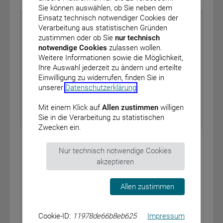
BAnz AT 12.10.2020 B1
Sie können auswählen, ob Sie neben dem
Einsatz technisch notwendiger Cookies der
Bundesministerium für Gesundheit
Verarbeitung aus statistischen Gründen
zustimmen oder ob Sie
nur technisch
Bekanntmachung eines Beschlusses des
notwendige Cookies
zulassen wollen.
Gemeinsamen Bundesausschusses über eine
Weitere Informationen sowie die Möglichkeit,
Änderung der Verfahrensordnung: Umsetzung der
Ihre Auswahl jederzeit zu ändern und erteilte
Änderungen des § 137h des Fünften Buches
Einwilligung zu widerrufen, finden Sie in
Sozialgesetzbuch (SGB V) durch das Terminservice-
unserer
Datenschutzerklärung
.
und Versorgungsgesetz (TSVG)
vom: 16. Juli 2020
Mit einem Klick auf
Allen zustimmen
willigen
Sie in die Verarbeitung zu statistischen
BAnz AT 12.10.2020 B2
Zwecken ein.
Bundesministerium für Gesundheit
Nur technisch notwendige Cookies
Förderbekanntmachung des
akzeptieren
Innovationsausschusses beim Gemeinsamen
Bundesausschuss zur themenoffenen Förderung von
Versorgungsforschung gemäß § 92a Absatz 2 Satz 1
Allen zustimmen
des Fünften Buches Sozialgesetzbuch (SGB V):
Forschungsprojekte zur Weiterentwicklung der
Cookie-ID:
11978de66b8eb625
Impressum
Versorgung in der gesetzlichen Krankenversicherung