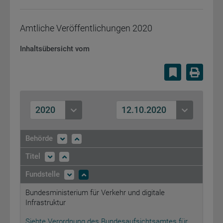
Amtliche Veröffentlichungen
2020
Inhaltsübersicht vom
Lesezeiche
Druc
2020
12.10.2020
Behörde
Titel
Fundstelle
Bundesministerium für Verkehr und digitale
Infrastruktur
Siebte Verordnung des Bundesaufsichtsamtes für