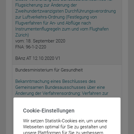
Flugsicherung zur Änderung der
Zweihundertzwanzigsten Durchführungsverordnung
zur Luftverkehrs-Ordnung (Festlegung von
Flugverfahren für An- und Abflüge nach
Instrumentenflugregeln zum und vom Flughafen
Zürich)
vom: 18. September 2020
FNA: 96-1-2-220
BAnz AT 12.10.2020 V1
Bundesministerium für Gesundheit
Bekanntmachung eines Beschlusses des
Gemeinsamen Bundesausschusses über eine
Änderung der Verfahrensordnung: Verfahren zur
Erprobung von Untersuchungs- und
Behandlungsmethoden: Umsetzung der Änderungen
Cookie-Einstellungen
des § 137e des Fünften Buches Sozialgesetzbuch
(SGB V) in der Verfahrensordnung
Wir setzen Statistik-Cookies ein, um unsere
vom: 17. Oktober 2019
Webseiten optimal für Sie zu gestalten und
unsere Plattformen für Sie zu verbessern.