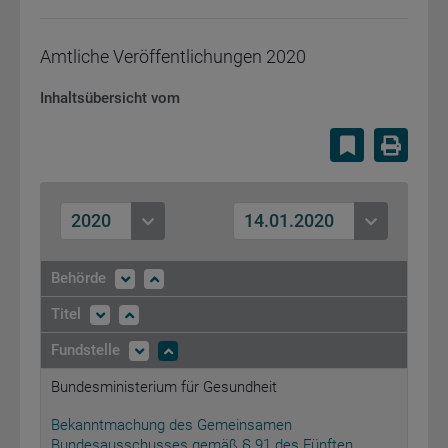
Amtliche Veröffentlichungen
2020
Inhaltsübersicht vom
Lesezeiche
Druc
2020
14.01.2020
Behörde
Titel
Fundstelle
Bundesministerium für Gesundheit
Bekanntmachung des Gemeinsamen
Bundesausschusses gemäß § 91 des Fünften