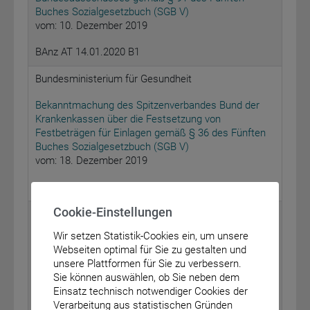
Buches Sozialgesetzbuch (SGB V)
vom: 10. Dezember 2019
BAnz AT 14.01.2020 B1
Bundesministerium für Gesundheit
Bekanntmachung des Spitzenverbandes Bund der
Krankenkassen über die Festsetzung von
Festbeträgen für Einlagen gemäß § 36 des Fünften
Buches Sozialgesetzbuch (SGB V)
vom: 18. Dezember 2019
BAnz AT 14.01.2020 B2
Cookie-Einstellungen
Bundesministerium für Gesundheit
Wir setzen Statistik-Cookies ein, um unsere
Bekanntmachung des Spitzenverbandes Bund der
Webseiten optimal für Sie zu gestalten und
Krankenkassen über die Festsetzung von
unsere Plattformen für Sie zu verbessern.
Festbeträgen für Hilfsmittel zur
Sie können auswählen, ob Sie neben dem
Kompressionstherapie gemäß § 36 des Fünften
Einsatz technisch notwendiger Cookies der
Buches Sozialgesetzbuch (SGB V)
Verarbeitung aus statistischen Gründen
vom: 18. Dezember 2019