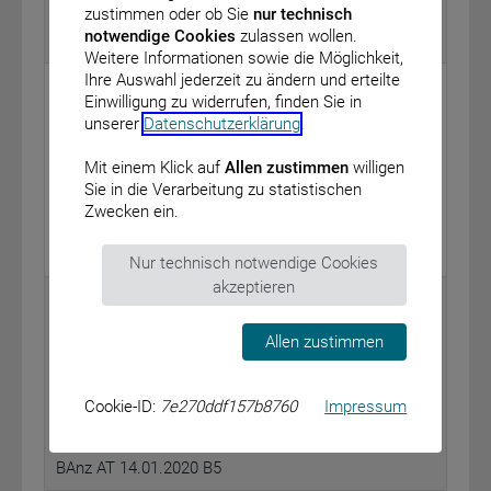
zustimmen oder ob Sie
nur technisch
notwendige Cookies
zulassen wollen.
BAnz AT 14.01.2020 B3
Weitere Informationen sowie die Möglichkeit,
Ihre Auswahl jederzeit zu ändern und erteilte
Bundesministerium für Umwelt, Naturschutz und
Einwilligung zu widerrufen, finden Sie in
nukleare Sicherheit
unserer
Datenschutzerklärung
.
Bekanntmachung über sicherheitstechnische Regeln
Mit einem Klick auf
Allen zustimmen
willigen
des Kerntechnischen Ausschusses (Regel KTA 2206
Sie in die Verarbeitung zu statistischen
sowie Berichtigung zu KTA 3205.2)
Zwecken ein.
vom: 16. Dezember 2019
BAnz AT 14.01.2020 B4
Nur technisch notwendige Cookies
akzeptieren
Bundesanstalt für Finanzdienstleistungsaufsicht
Bekanntmachung über die Erteilung und das
Allen zustimmen
Erlöschen von Erlaubnissen (III. Quartal 2019)
vom: 12. Dezember 2019
Amokaro Vermietungsgesellschaft mbH, Amorgo
Cookie-ID:
7e270ddf157b8760
Impressum
Vermietungsgesellschaft mbH, Assella GmbH u. A.
BAnz AT 14.01.2020 B5