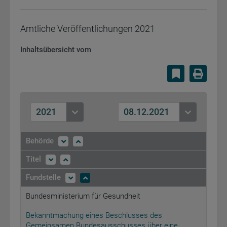
Amtliche Veröffentlichungen
2021
Inhaltsübersicht vom
Lesezeiche
Druc
2021
08.12.2021
Behörde
Titel
Fundstelle
Bundesministerium für Gesundheit
Bekanntmachung eines Beschlusses des
Gemeinsamen Bundesausschusses über eine