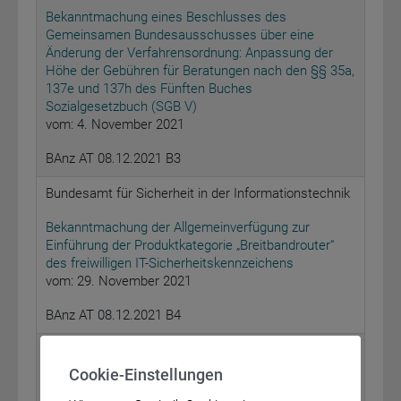
Bekanntmachung eines Beschlusses des
Gemeinsamen Bundesausschusses über eine
Änderung der Verfahrensordnung: Anpassung der
Höhe der Gebühren für Beratungen nach den §§ 35a,
137e und 137h des Fünften Buches
Sozialgesetzbuch (SGB V)
vom: 4. November 2021
BAnz AT 08.12.2021 B3
Bundesamt für Sicherheit in der Informationstechnik
Bekanntmachung der Allgemeinverfügung zur
Einführung der Produktkategorie „Breitbandrouter“
des freiwilligen IT-Sicherheitskennzeichens
vom: 29. November 2021
BAnz AT 08.12.2021 B4
Bundesamt für Sicherheit in der Informationstechnik
Cookie-Einstellungen
Bekanntmachung der Allgemeinverfügung zur