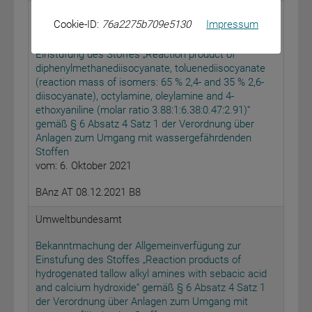
Umweltbundesamt
Cookie-ID:
76a2275b709e5130
Impressum
Bekanntmachung der Allgemeinverfügung zur
Einstufung des Stoffes „Reaction product of
diphenylmethanediisocyanate, toluenediisocyanate
(reaction mass of isomers: 65 % 2,4- and 35 % 2,6-
diisocyanate), octylamine, oleylamine and 4-
ethoxyaniline (molar ratio 3.88:1:6.38:0.47:2.91)“
gemäß § 6 Absatz 4 Satz 1 der Verordnung über
Anlagen zum Umgang mit wassergefährdenden
Stoffen
vom: 6. Oktober 2021
BAnz AT 08.12.2021 B8
Umweltbundesamt
Bekanntmachung der Allgemeinverfügung zur
Einstufung des Stoffes „Reaction products of
hydrogenated tallow alkyl amines with sebacic acid
and calcium hydroxide“ gemäß § 6 Absatz 4 Satz 1
der Verordnung über Anlagen zum Umgang mit