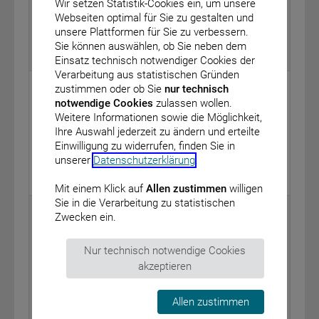
Einführung der Produktkategorie „E-Mail-Dienste“ des
Wir setzen Statistik-Cookies ein, um unsere
freiwilligen IT-Sicherheitskennzeichens
Webseiten optimal für Sie zu gestalten und
vom: 29. November 2021
unsere Plattformen für Sie zu verbessern.
Sie können auswählen, ob Sie neben dem
BAnz AT 08.12.2021 B5
Einsatz technisch notwendiger Cookies der
Verarbeitung aus statistischen Gründen
Versorgungsanstalt der deutschen Bühnen
zustimmen oder ob Sie
nur technisch
notwendige Cookies
zulassen wollen.
Bekanntmachung einer Satzung zur Änderung der
Weitere Informationen sowie die Möglichkeit,
Satzung der Versorgungsanstalt der deutschen
Ihre Auswahl jederzeit zu ändern und erteilte
Bühnen
Einwilligung zu widerrufen, finden Sie in
vom: 22. November 2021
unserer
Datenschutzerklärung
.
BAnz AT 08.12.2021 B6
Mit einem Klick auf
Allen zustimmen
willigen
Sie in die Verarbeitung zu statistischen
Eisenbahn-Bundesamt - Außenstelle Köln -
Zwecken ein.
Öffentliche Bekanntmachung gemäß § 23 Absatz 2
des Allgemeinen Eisenbahngesetzes – Freistellung
Nur technisch notwendige Cookies
von Bahnbetriebszwecken in Düren –
akzeptieren
vom: 19. November 2021
Allen zustimmen
BAnz AT 08.12.2021 B7