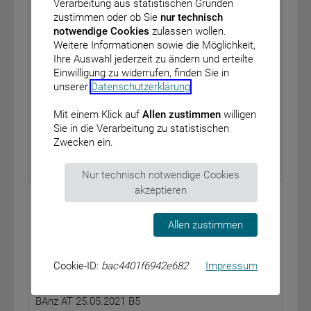
Bekanntmachung des Gemeinsamen
Verarbeitung aus statistischen Gründen
Bundesausschusses 1. über die Aufnahme von
zustimmen oder ob Sie
nur technisch
Beratungen über eine Richtlinie zur Erprobung des
notwendige Cookies
zulassen wollen.
transkranialen Magnetresonanz-gesteuerten
Weitere Informationen sowie die Möglichkeit,
fokussierten Ultraschalls zur Behandlung des
Ihre Auswahl jederzeit zu ändern und erteilte
essentiellen Tremors sowie 2. zur Ermittlung
Einwilligung zu widerrufen, finden Sie in
weiterer betroffener Medizinproduktehersteller und 3.
unserer
Datenschutzerklärung
.
zur Aufforderung der betroffenen
Medizinproduktehersteller, die Sicherheitsberichte
Mit einem Klick auf
Allen zustimmen
willigen
sowie weitere klinische Daten einzureichen
Sie in die Verarbeitung zu statistischen
vom: 20. Mai 2021
Zwecken ein.
BAnz AT 25.05.2021 B4
Nur technisch notwendige Cookies
akzeptieren
Deutsche Bundesbank
Mitteilung Nr. 2001/2021 − Geschäftsbedingungen –
Allen zustimmen
Bekanntmachung von Änderungen der Allgemeinen
Geschäftsbedingungen der Deutschen Bundesbank
ab 28. Juni 2021
Cookie-ID:
bac4401f6942e682
Impressum
vom: 19. Mai 2021
BAnz AT 25.05.2021 B5