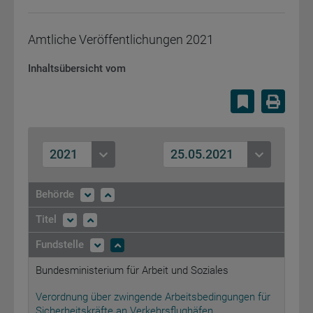
Amtliche Veröffentlichungen
2021
Inhaltsübersicht vom
Lesezeiche
Druc
2021
25.05.2021
Behörde
Titel
Fundstelle
Bundesministerium für Arbeit und Soziales
Verordnung über zwingende Arbeitsbedingungen für
Sicherheitskräfte an Verkehrsflughäfen