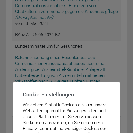
Demonstrationsvorhabens „Einnetzen von
Obstkulturen zum Schutz gegen die Kirschessigfliege
(Drosophila suzukii)
“
vom: 3. Mai 2021
BAnz AT 25.05.2021 B2
Bundesministerium für Gesundheit
Bekanntmachung eines Beschlusses des
Gemeinsamen Bundesausschusses über eine
Änderung der Arzneimittel-Richtlinie: Anlage XII –
Nutzenbewertung von Arzneimitteln mit neuen
Wirkstoffen nach § 35a des Fünften Buches
Sozialgesetzbuch (SGB V) – Avapritinib
(Gastrointestinale Stromatumoren)
Cookie-Einstellungen
vom: 15. April 2021
Wir setzen Statistik-Cookies ein, um unsere
BAnz AT 25.05.2021 B3
Webseiten optimal für Sie zu gestalten und
unsere Plattformen für Sie zu verbessern.
Bundesministerium für Gesundheit
Sie können auswählen, ob Sie neben dem
Einsatz technisch notwendiger Cookies der