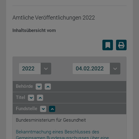
Amtliche Veröffentlichungen
2022
Inhaltsübersicht vom
Lesezeiche
Druc
2022
04.02.2022
Behörde
Titel
Fundstelle
Bundesministerium für Gesundheit
Bekanntmachung eines Beschlusses des
Gemeinsamen Bundesausschusses über eine