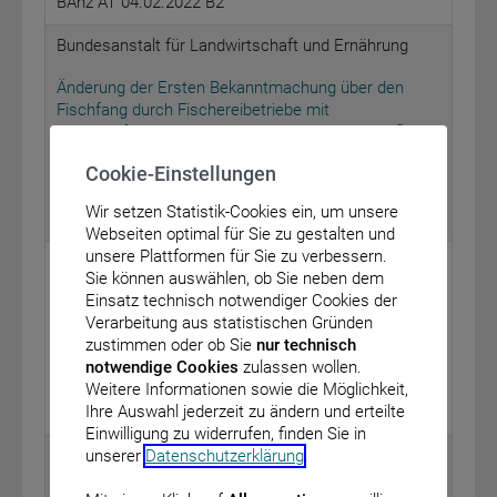
BAnz AT 04.02.2022 B2
Bundesanstalt für Landwirtschaft und Ernährung
Änderung der Ersten Bekanntmachung über den
Fischfang durch Fischereibetriebe mit
Fischereifahrzeugen unter Führung der Bundesflagge
im Jahr 2022
Cookie-Einstellungen
vom: 3. Januar 2022
Wir setzen Statistik-Cookies ein, um unsere
BAnz AT 04.02.2022 B3
Webseiten optimal für Sie zu gestalten und
unsere Plattformen für Sie zu verbessern.
Eisenbahn-Bundesamt - Außenstelle Essen -
Sie können auswählen, ob Sie neben dem
Einsatz technisch notwendiger Cookies der
Öffentliche Bekanntmachung gemäß § 23 Absatz 2
Verarbeitung aus statistischen Gründen
des Allgemeinen Eisenbahngesetzes – Freistellung
zustimmen oder ob Sie
nur technisch
von Bahnbetriebszwecken in Wuppertal –
notwendige Cookies
zulassen wollen.
vom: 20. Januar 2022
Weitere Informationen sowie die Möglichkeit,
Ihre Auswahl jederzeit zu ändern und erteilte
BAnz AT 04.02.2022 B4
Einwilligung zu widerrufen, finden Sie in
unserer
Datenschutzerklärung
.
Eisenbahn-Bundesamt - Außenstelle
Frankfurt/Saarbrücken -