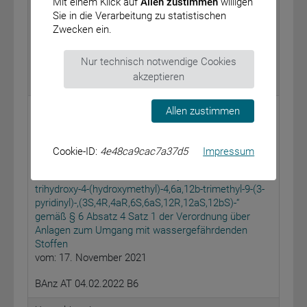
Mit einem Klick auf
Allen zustimmen
willigen
Öffentliche Bekanntmachung gemäß § 23 Absatz 2
Sie in die Verarbeitung zu statistischen
des Allgemeinen Eisenbahngesetzes – Freistellung
Zwecken ein.
von Bahnbetriebszwecken in Bad Homburg –
vom: 19. Januar 2022
Nur technisch notwendige Cookies
akzeptieren
BAnz AT 04.02.2022 B5
Umweltbundesamt
Allen zustimmen
Bekanntmachung der Allgemeinverfügung zur
Einstufung des Stoffes „2H,11H-Naphtho[2,1-
Cookie-ID:
4e48ca9cac7a37d5
Impressum
b]pyrano[3,4-e]pyran-11-one,
1,3,4,4a,5,6,6a,12,12a,12b-decahydro-3,6,12-
trihydroxy-4-(hydroxymethyl)-4,6a,12b-trimethyl-9-(3-
pyridinyl)-,(3S,4R,4aR,6S,6aS,12R,12aS,12bS)-“
gemäß § 6 Absatz 4 Satz 1 der Verordnung über
Anlagen zum Umgang mit wassergefährdenden
Stoffen
vom: 17. November 2021
BAnz AT 04.02.2022 B6