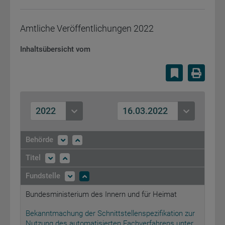
Amtliche Veröffentlichungen
2022
Inhaltsübersicht vom
Lesezeiche
Druc
2022
16.03.2022
Behörde
Titel
Fundstelle
Bundesministerium des Innern und für Heimat
Bekanntmachung der Schnittstellenspezifikation zur
Nutzung des automatisierten Fachverfahrens unter