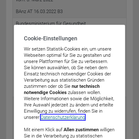
BAnz AT 16.03.2022 B3
Bundesministerium für Gesundheit
Bekanntmachung eines Beschlusses des
Cookie-Einstellungen
Gemeinsamen Bundesausschusses über eine
Änderung der Arzneimittel-Richtlinie: Anlage XII –
Wir setzen Statistik-Cookies ein, um unsere
Nutzenbewertung von Arzneimitteln mit neuen
Webseiten optimal für Sie zu gestalten und
Wirkstoffen nach § 35a des Fünften Buches
unsere Plattformen für Sie zu verbessern.
Sozialgesetzbuch (SGB V) – Migalastat (neues
Sie können auswählen, ob Sie neben dem
Anwendungsgebiet: Morbus Fabry, 12 bis
16 Jahre)
<
Einsatz technisch notwendiger Cookies der
vom: 17. Februar 2022
Verarbeitung aus statistischen Gründen
zustimmen oder ob Sie
nur technisch
BAnz AT 16.03.2022 B4
notwendige Cookies
zulassen wollen.
Weitere Informationen sowie die Möglichkeit,
Bundesanstalt für Finanzdienstleistungsaufsicht
Ihre Auswahl jederzeit zu ändern und erteilte
Einwilligung zu widerrufen, finden Sie in
Bekanntmachung über die Übertragung eines
unserer
Datenschutzerklärung
.
Versicherungsbestandes
vom: 2. März 2022
Mit einem Klick auf
Allen zustimmen
willigen
HDI Lebensversicherung AG, AXA
Sie in die Verarbeitung zu statistischen