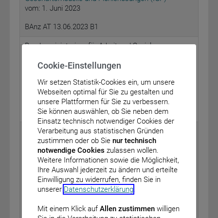
vom: 1. Juni 2023
BAnz AT 13.06.2023 B1
Bundesministerium für Arbeit und Soziales
Bekanntmachung über das Außerkrafttreten
Cookie-Einstellungen
allgemeinverbindlicher Tarifverträge für das
Wir setzen Statistik-Cookies ein, um unsere
Dachdeckerhandwerk
Webseiten optimal für Sie zu gestalten und
vom: 22. Mai 2023
unsere Plattformen für Sie zu verbessern.
Sie können auswählen, ob Sie neben dem
BAnz AT 13.06.2023 B2
Einsatz technisch notwendiger Cookies der
Verarbeitung aus statistischen Gründen
Bundesministerium für Gesundheit
zustimmen oder ob Sie
nur technisch
Bekanntmachung eines Beschlusses des
notwendige Cookies
zulassen wollen.
Gemeinsamen Bundesausschusses über eine
Weitere Informationen sowie die Möglichkeit,
Änderung der Arzneimittel-Richtlinie: Anlage VI (Off-
Ihre Auswahl jederzeit zu ändern und erteilte
Label-Use) – Gemcitabin in Kombination mit
Einwilligung zu widerrufen, finden Sie in
Capecitabin sowie eine Gemcitabin-Monotherapie zur
unserer
Datenschutzerklärung
.
adjuvanten Behandlung des Pankreaskarzinoms
vom: 16. März 2023
Mit einem Klick auf
Allen zustimmen
willigen