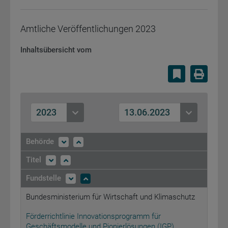
Amtliche Veröffentlichungen
2023
Inhaltsübersicht vom
Lesezeiche
Druc
2023
13.06.2023
Behörde
Titel
Fundstelle
Bundesministerium für Wirtschaft und Klimaschutz
Förderrichtlinie Innovationsprogramm für
Geschäftsmodelle und Pionierlösungen (IGP)