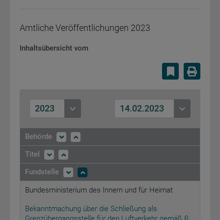
Amtliche Veröffentlichungen
2023
Inhaltsübersicht vom
Lesezeiche
Druc
2023
14.02.2023
Behörde
Titel
Fundstelle
Bundesministerium des Innern und für Heimat
Bekanntmachung über die Schließung als
Grenzübergangsstelle für den Luftverkehr gemäß §