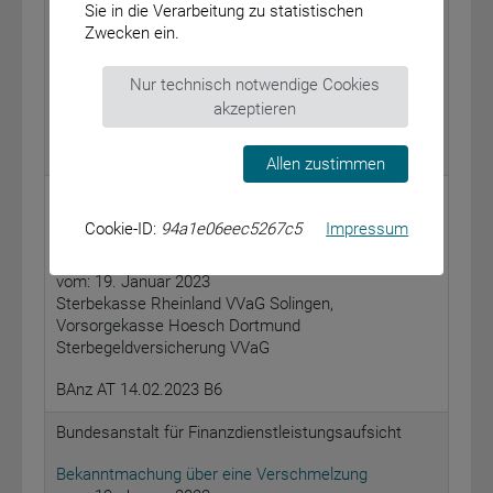
Bekanntmachung über die Übertragung eines
Sie in die Verarbeitung zu statistischen
Versicherungsbestandes
Zwecken ein.
vom: 18. Januar 2023
Pensionskasse der Gewerkschaft Eisenhütte
Nur technisch notwendige Cookies
Westfalia VVaG, Pensionskasse vom Deutschen
akzeptieren
Roten Kreuz VVaG
BAnz AT 14.02.2023 B5
Allen zustimmen
Bundesanstalt für Finanzdienstleistungsaufsicht
Cookie-ID:
94a1e06eec5267c5
Impressum
Bekanntmachung über die Übertragung eines
Versicherungsbestandes
vom: 19. Januar 2023
Sterbekasse Rheinland VVaG Solingen,
Vorsorgekasse Hoesch Dortmund
Sterbegeldversicherung VVaG
BAnz AT 14.02.2023 B6
Bundesanstalt für Finanzdienstleistungsaufsicht
Bekanntmachung über eine Verschmelzung