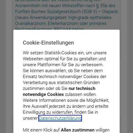
Arzneimitteln mit neuen Wirkstoffen nach § 35a des
Fünften Buches Sozialgesetzbuch (SGB V) − Olaparib
(neues Anwendungsgebiet: high-grade epitheliales
Ovarialkarzinom, Eileiterkarzinom oder primäres
Peritonealkarzinom, BRCA-Mutation,
Erhaltungstherapie)
vom: 19. Januar 2023
Cookie-Einstellungen
BAnz AT 14.02.2023 B3
Wir setzen Statistik-Cookies ein, um unsere
Webseiten optimal für Sie zu gestalten und
Bundesministerium für Gesundheit
unsere Plattformen für Sie zu verbessern.
Sie können auswählen, ob Sie neben dem
Bekanntmachung von Beschlüssen des
Einsatz technisch notwendiger Cookies der
Spitzenverbandes Bund der Krankenkassen (GKV-
Verarbeitung aus statistischen Gründen
Spitzenverband) nach § 35 des Fünften Buches
zustimmen oder ob Sie
nur technisch
Sozialgesetzbuch
notwendige Cookies
zulassen wollen.
vom: 6. Februar 2023
Weitere Informationen sowie die Möglichkeit,
Ihre Auswahl jederzeit zu ändern und erteilte
BAnz AT 14.02.2023 B4
Einwilligung zu widerrufen, finden Sie in
unserer
Datenschutzerklärung
.
Bundesanstalt für Finanzdienstleistungsaufsicht
Mit einem Klick auf
Allen zustimmen
willigen