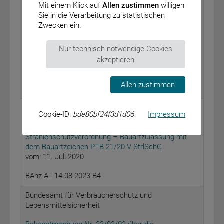
Mit einem Klick auf
Allen zustimmen
willigen
Absatz 3b des Fünften Buches Sozialgesetzbuch
Sie in die Verarbeitung zu statistischen
(SGB V) – Brexucabtagen Autoleucel (rezidivierte
Zwecken ein.
oder refraktäre B-Zell-Vorläufer akute lymphatische
Leukämie); Forderung einer
Nur technisch notwendige Cookies
anwendungsbegleitenden Datenerhebung und von
Auswertungen
akzeptieren
vom: 20. Juli 2023
Allen zustimmen
BAnz AT 14.08.2023 B3
Physikalisch-Technische Bundesanstalt
Cookie-ID:
bde80bf24f3d1d06
Impressum
Bekanntmachung gemäß § 26 der
Strahlenschutzverordnung – Bauartzulassung mit
dem Bauartzeichen PTB 21/20 V StrlSchG
vom: 11. Juli 2020
BAnz AT 14.08.2023 B4
Bundesamt für Verbraucherschutz und
Lebensmittelsicherheit