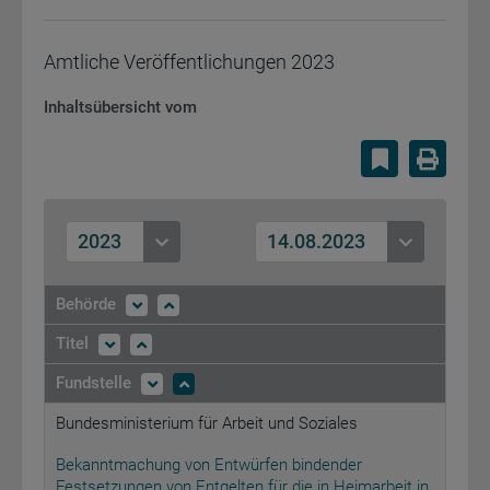
Amtliche Veröffentlichungen
2023
Inhaltsübersicht vom
Lesezeiche
Druc
2023
14.08.2023
Behörde
Titel
Fundstelle
Bundesministerium für Arbeit und Soziales
Bekanntmachung von Entwürfen bindender
Festsetzungen von Entgelten für die in Heimarbeit in