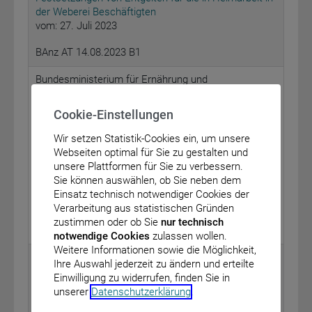
der Weberei Beschäftigten
vom: 27. Juli 2023
BAnz AT 14.08.2023 B1
Bundesministerium für Ernährung und
Landwirtschaft
Cookie-Einstellungen
Bekanntmachung über die der Firma Milchwerke
Schwaben eG, 89021 Ulm (Donau), erteilte
Wir setzen Statistik-Cookies ein, um unsere
Ausnahmegenehmigung nach § 4 Absatz 1
Webseiten optimal für Sie zu gestalten und
Nummer 1 des Milch- und Margarinegesetzes zur
unsere Plattformen für Sie zu verbessern.
Gewinnung von Lactoferrin und Lactoperoxidase aus
Sie können auswählen, ob Sie neben dem
Magermilch für die Bereitstellung zur Käsereimilch
Einsatz technisch notwendiger Cookies der
vom: 10. Juli 2023
Verarbeitung aus statistischen Gründen
zustimmen oder ob Sie
nur technisch
BAnz AT 14.08.2023 B2
notwendige Cookies
zulassen wollen.
Weitere Informationen sowie die Möglichkeit,
Bundesministerium für Gesundheit
Ihre Auswahl jederzeit zu ändern und erteilte
Einwilligung zu widerrufen, finden Sie in
Bekanntmachung eines Beschlusses des
unserer
Datenschutzerklärung
.
Gemeinsamen Bundesausschusses über die
Einstellung eines Beratungsverfahrens nach § 35a