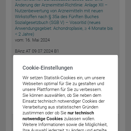
Änderung der Arzneimittel-Richtlinie: Anlage XII –
Nutzenbewertung von Arzneimitteln mit neuen
Wirkstoffen nach § 35a des Fünften Buches
Sozialgesetzbuch (SGB V) – Vosoritid (neues
Anwendungsgebiet: Achondroplasie,
4 Monate bis
≥
2 Jahre)
<
vom: 16. Mai 2024
BAnz AT 09.07.2024 B1
Generaldirektion Wasserstraßen und Schifffahrt
Cookie-Einstellungen
Zwölfte Bekanntmachung zur Änderung der
Wir setzen Statistik-Cookies ein, um unsere
Bekanntmachung der Generaldirektion
Webseiten optimal für Sie zu gestalten und
Wasserstraßen und Schifffahrt Außenstelle Nord zur
unsere Plattformen für Sie zu verbessern.
Seeschifffahrtsstraßen-Ordnung
Sie können auswählen, ob Sie neben dem
vom: 19. Juni 2024
Einsatz technisch notwendiger Cookies der
Verarbeitung aus statistischen Gründen
BAnz AT 09.07.2024 B2
zustimmen oder ob Sie
nur technisch
notwendige Cookies
zulassen wollen.
Umweltbundesamt
Weitere Informationen sowie die Möglichkeit,
Ihre Auswahl jederzeit zu ändern und erteilte
Bekanntmachung der Allgemeinverfügung zur