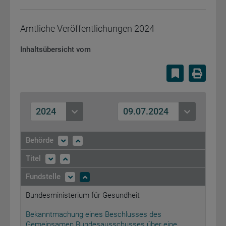
Amtliche Veröffentlichungen
2024
Inhaltsübersicht vom
Lesezeiche
Druc
2024
09.07.2024
Behörde
Titel
Fundstelle
Bundesministerium für Gesundheit
Bekanntmachung eines Beschlusses des
Gemeinsamen Bundesausschusses über eine