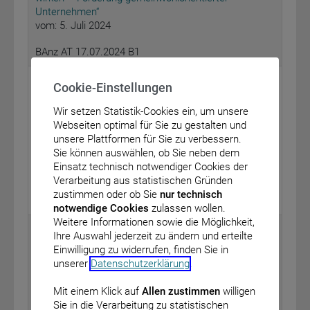
Unternehmen“
vom: 5. Juli 2024
BAnz AT 17.07.2024 B1
Bundesministerium des Innern und für Heimat
Cookie-Einstellungen
Allgemeine Verwaltungsvorschrift zur Nutzung und
Wir setzen Statistik-Cookies ein, um unsere
den Betrieb allgemeiner sowie spezialisierter
Webseiten optimal für Sie zu gestalten und
Funkanwendungen der Behörden und Organisationen
unsere Plattformen für Sie zu verbessern.
mit Sicherheitsaufgaben (Funkrichtlinie
Sie können auswählen, ob Sie neben dem
Funkanwendungen BOS)
Einsatz technisch notwendiger Cookies der
vom: 8. Juli 2024
Verarbeitung aus statistischen Gründen
zustimmen oder ob Sie
nur technisch
BAnz AT 17.07.2024 B2
notwendige Cookies
zulassen wollen.
Weitere Informationen sowie die Möglichkeit,
Bundesministerium für Gesundheit
Ihre Auswahl jederzeit zu ändern und erteilte
Einwilligung zu widerrufen, finden Sie in
Bekanntmachung eines Beschlusses des
unserer
Datenschutzerklärung
.
Gemeinsamen Bundesausschusses über eine
Änderung der Richtlinie zu planungsrelevanten
Mit einem Klick auf
Allen zustimmen
willigen
Qualitätsindikatoren: Verfahrensaussetzung zu den
Sie in die Verarbeitung zu statistischen
Erfassungsjahren 2023 und 2024