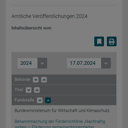
Amtliche Veröffentlichungen
2024
Inhaltsübersicht vom
Lesezeiche
Druc
2024
17.07.2024
Behörde
Titel
Fundstelle
Bundesministerium für Wirtschaft und Klimaschutz
Bekanntmachung der Förderrichtlinie „Nachhaltig
wirken – Förderung gemeinwohlorientierter