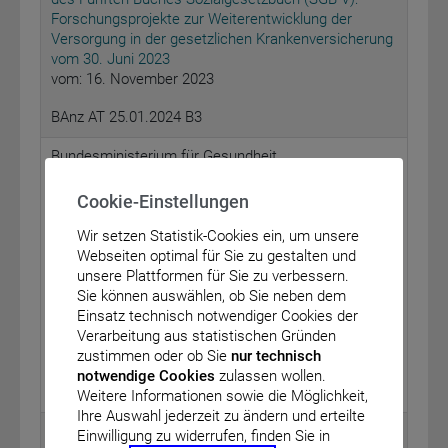
Forschungsprojekte zur Weiterentwicklung der
Versorgung in der gesetzlichen Krankenversicherung
vom 30. Juni 2023
vom: 16. November 2023
BAnz AT 25.01.2024 B3
Bundesministerium für Gesundheit
Änderung der Förderbekanntmachung des
Cookie-Einstellungen
Innovationsausschusses beim Gemeinsamen
Bundesausschuss zur themenspezifischen
Wir setzen Statistik-Cookies ein, um unsere
Förderung von Versorgungsforschung gemäß § 92a
Webseiten optimal für Sie zu gestalten und
Absatz 2 Satz 1 des Fünften Buches
unsere Plattformen für Sie zu verbessern.
Sozialgesetzbuch (SGB V): Forschungsprojekte zur
Sie können auswählen, ob Sie neben dem
Weiterentwicklung der Versorgung in der
Einsatz technisch notwendiger Cookies der
gesetzlichen Krankenversicherung
Verarbeitung aus statistischen Gründen
vom: 16. November 2023
zustimmen oder ob Sie
nur technisch
notwendige Cookies
zulassen wollen.
BAnz AT 25.01.2024 B4
Weitere Informationen sowie die Möglichkeit,
Ihre Auswahl jederzeit zu ändern und erteilte
Bundesministerium für Gesundheit
Einwilligung zu widerrufen, finden Sie in