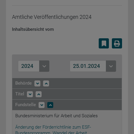
Amtliche Veröffentlichungen
2024
Inhaltsübersicht vom
Lesezeiche
Druc
2024
25.01.2024
Behörde
Titel
Fundstelle
Bundesministerium für Arbeit und Soziales
Änderung der Förderrichtlinie zum ESF-
Bundesprogramm „Wandel der Arbeit