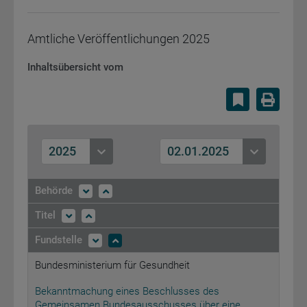
Amtliche Veröffentlichungen
2025
Inhaltsübersicht vom
Lesezeiche
Druc
2025
02.01.2025
Behörde
Titel
Fundstelle
Bundesministerium für Gesundheit
Bekanntmachung eines Beschlusses des
Gemeinsamen Bundesausschusses über eine