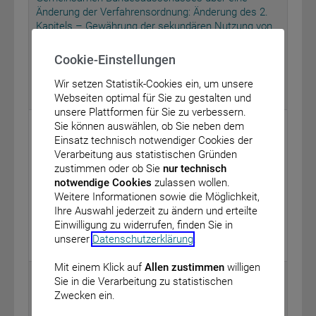
Änderung der Verfahrensordnung: Änderung des 2.
Kapitels – Gewährung der sekundären Nutzung von
im Rahmen der organisierten
Krebsfrüherkennungsprogramme erhobenen Daten
Cookie-Einstellungen
vom: 19. September 2024
Wir setzen Statistik-Cookies ein, um unsere
BAnz AT 02.01.2025 B1
Webseiten optimal für Sie zu gestalten und
unsere Plattformen für Sie zu verbessern.
Bundesministerium für Gesundheit
Sie können auswählen, ob Sie neben dem
Einsatz technisch notwendiger Cookies der
Bekanntmachung eines Beschlusses des
Verarbeitung aus statistischen Gründen
Gemeinsamen Bundesausschusses über eine
zustimmen oder ob Sie
nur technisch
Änderung der Mindestmengenregelungen: Ergänzung
notwendige Cookies
zulassen wollen.
der Nummer 13 der Anlage
Weitere Informationen sowie die Möglichkeit,
(Rektumkarzinomchirurgie)
Ihre Auswahl jederzeit zu ändern und erteilte
vom: 22. November 2024
Einwilligung zu widerrufen, finden Sie in
unserer
Datenschutzerklärung
.
BAnz AT 02.01.2025 B2
Mit einem Klick auf
Allen zustimmen
willigen
Bundesanstalt für Finanzdienstleistungsaufsicht
Sie in die Verarbeitung zu statistischen
Zwecken ein.
Bekanntmachung über die Übertragung eines
Versicherungsbestandes