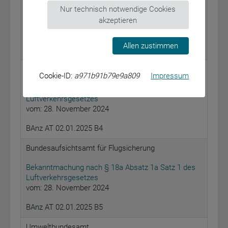
Nur technisch notwendige Cookies
vom: 3. Dezember 2024
Golden Arches Insurance DAC, Zürich
akzeptieren
Versicherungs-Aktiengesellschaft
Allen zustimmen
BAnz AT 02.01.2025 B3
Bundesaufsichtsamt für Flugsicherung
Cookie-ID:
a971b91b79e9a809
Impressum
Bekanntmachung nach § 18a Absatz 1a Satz 1 des
Luftverkehrsgesetzes
vom: 28. November 2024
BAnz AT 02.01.2025 B4
Bundesaufsichtsamt für Flugsicherung
Bekanntmachung nach § 18a Absatz 1a Satz 1 des
Luftverkehrsgesetzes
vom: 28. November 2024
BAnz AT 02.01.2025 B5
Umweltbundesamt