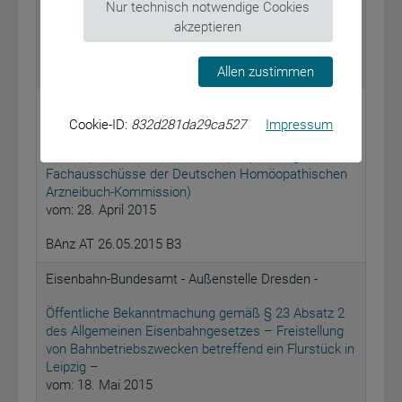
Nur technisch notwendige Cookies
Medizinproduktegesetzes (MPG)
akzeptieren
vom: 20. April 2015
BAnz AT 26.05.2015 B2
Allen zustimmen
Bundesinstitut für Arzneimittel und Medizinprodukte
Cookie-ID:
832d281da29ca527
Impressum
Bekanntmachung einer Mitteilung zum
Homöopathischen Arzneibuch (Empfehlungen der
Fachausschüsse der Deutschen Homöopathischen
Arzneibuch-Kommission)
vom: 28. April 2015
BAnz AT 26.05.2015 B3
Eisenbahn-Bundesamt - Außenstelle Dresden -
Öffentliche Bekanntmachung gemäß § 23 Absatz 2
des Allgemeinen Eisenbahngesetzes – Freistellung
von Bahnbetriebszwecken betreffend ein Flurstück in
Leipzig –
vom: 18. Mai 2015