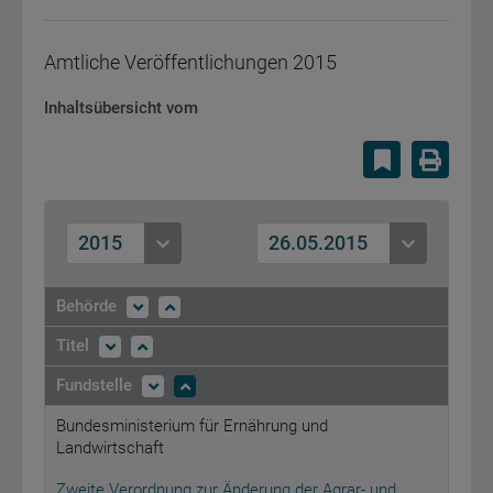
Amtliche Veröffentlichungen
2015
Inhaltsübersicht vom
Lesezeiche
Druc
2015
26.05.2015
Behörde
Titel
Fundstelle
Bundesministerium für Ernährung und
Landwirtschaft
Zweite Verordnung zur Änderung der Agrar- und