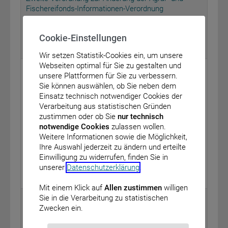
Fischereifonds-Informationen-Verordnung
vom: 26. Mai 2015
FNA: 7847-30-1
Cookie-Einstellungen
BAnz AT 26.05.2015 V1
Wir setzen Statistik-Cookies ein, um unsere
Webseiten optimal für Sie zu gestalten und
Bundesministerium für Gesundheit
unsere Plattformen für Sie zu verbessern.
Sie können auswählen, ob Sie neben dem
Bekanntmachung eines Beschlusses des
Einsatz technisch notwendiger Cookies der
Gemeinsamen Bundesausschusses über eine
Verarbeitung aus statistischen Gründen
Änderung der Arzneimittel-Richtlinie (AM-RL): Anlage
zustimmen oder ob Sie
nur technisch
XII – Beschlüsse über die Nutzenbewertung von
notwendige Cookies
zulassen wollen.
Arzneimitteln mit neuen Wirkstoffen nach § 35a des
Weitere Informationen sowie die Möglichkeit,
Fünften Buches Sozialgesetzbuch (SGB V) –
Ihre Auswahl jederzeit zu ändern und erteilte
Simoctocog alfa
Einwilligung zu widerrufen, finden Sie in
vom: 7. Mai 2015
unserer
Datenschutzerklärung
.
BAnz AT 26.05.2015 B1
Mit einem Klick auf
Allen zustimmen
willigen
Sie in die Verarbeitung zu statistischen
Bundesinstitut für Arzneimittel und Medizinprodukte
Zwecken ein.
Bekanntmachung der Fundstellen von Normen
gemäß § 3 Nummer 18 des