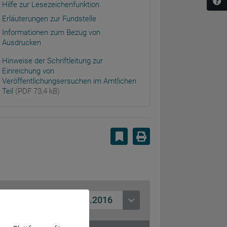
Hilfe zur Lesezeichenfunktion
Erläuterungen zur Fundstelle
Informationen zum Bezug von
Ausdrucken
Hinweise der Schriftleitung zur
Einreichung von
Veröffentlichungsersuchen im Amtlichen
Teil
(PDF 73,4 kB)
Lesezeichen setzen
Drucken
02.06.2016