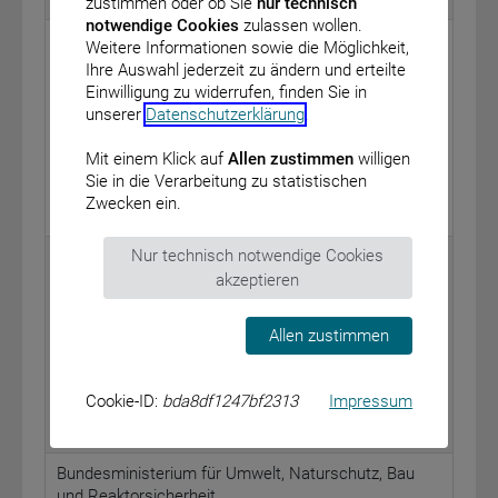
zustimmen oder ob Sie
nur technisch
notwendige Cookies
zulassen wollen.
Bundesministerium für Gesundheit
Weitere Informationen sowie die Möglichkeit,
Ihre Auswahl jederzeit zu ändern und erteilte
Bekanntmachung eines Beschlusses des
Einwilligung zu widerrufen, finden Sie in
Gemeinsamen Bundesausschusses über eine
unserer
Datenschutzerklärung
.
Änderung der Häusliche Krankenpflege-Richtlinie:
Verordnung im Rahmen des Entlassmanagements
Mit einem Klick auf
Allen zustimmen
willigen
vom: 17. Dezember 2015
Sie in die Verarbeitung zu statistischen
Zwecken ein.
BAnz AT 18.03.2016 B3
Nur technisch notwendige Cookies
Bundesministerium für Umwelt, Naturschutz, Bau
und Reaktorsicherheit
akzeptieren
Bekanntmachung einer Empfehlung der
Allen zustimmen
Strahlenschutzkommission – Überwachung der
Augenlinsen-Äquivalentdosis –
vom: 17. November 2015
Cookie-ID:
bda8df1247bf2313
Impressum
BAnz AT 18.03.2016 B4
Bundesministerium für Umwelt, Naturschutz, Bau
und Reaktorsicherheit