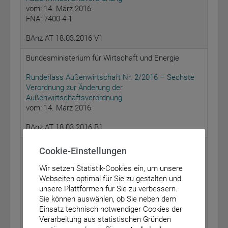
vom: 14. März 2016
FNA: 7400-4-1
BAnz AT 18.03.2016 V1
Bundesministerium für Wirtschaft und Energie
Runderlass Außenwirtschaft Nr. 2/2016 – Sechste
Verordnung zur Änderung der
Außenwirtschaftsverordnung
vom: 14. März 2016
BAnz AT 18.03.2016 B1
Bundesministerium für Gesundheit
Cookie-Einstellungen
Bekanntmachung eines Beschlusses des
Wir setzen Statistik-Cookies ein, um unsere
Gemeinsamen Bundesausschusses über eine
Webseiten optimal für Sie zu gestalten und
Änderung der DMP-Anforderungen-Richtlinie:
unsere Plattformen für Sie zu verbessern.
Änderung der Anlage 2
Sie können auswählen, ob Sie neben dem
vom: 27. November 2015
Einsatz technisch notwendiger Cookies der
Verarbeitung aus statistischen Gründen
BAnz AT 18.03.2016 B2