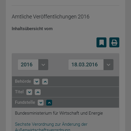
Amtliche Veröffentlichungen
2016
Inhaltsübersicht vom
Lesezeiche
Druc
2016
18.03.2016
Behörde
Titel
Fundstelle
Bundesministerium für Wirtschaft und Energie
Sechste Verordnung zur Änderung der
Außenwirtschaftsverordnung