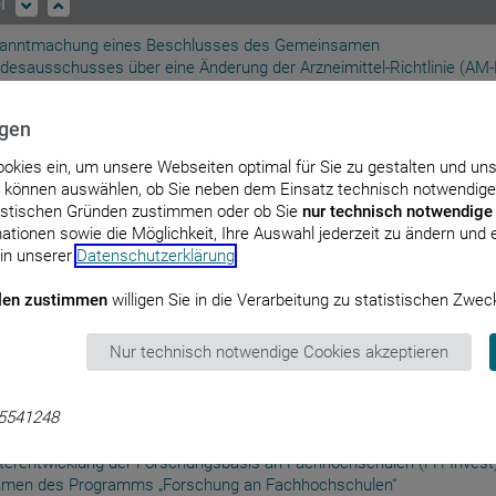
el
anntmachung eines Beschlusses des Gemeinsamen
desausschusses über eine Änderung der Arzneimittel-Richtlinie (AM‑
age IX (Festbetragsgruppenbildung) – Ezetimib, Gruppe 1, in Stufe 1
: 17. Oktober 2019
ngen
anntmachung eines Beschlusses des Gemeinsamen
Cookies ein, um unsere Webseiten optimal für Sie zu gestalten und un
desausschusses über eine Änderung der Arzneimittel-Richtlinie (AM-
e können auswählen, ob Sie neben dem Einsatz technisch notwendige
age XII – Nutzenbewertung von Arzneimitteln mit neuen Wirkstoffen 
tistischen Gründen zustimmen oder ob Sie
nur technisch notwendige
5a des Fünften Buches Sozialgesetzbuch (SGB V) – Dacomitinib
ationen sowie die Möglichkeit, Ihre Auswahl jederzeit zu ändern und er
: 17. Oktober 2019
 in unserer
Datenschutzerklärung
.
anntmachung eines Beschlusses des Gemeinsamen
len zustimmen
willigen Sie in die Verarbeitung zu statistischen Zwec
desausschusses über eine Änderung der Arzneimittel-Richtlinie (AM‑
age XII – Änderung der Angaben zur Geltungsdauer eines Beschluss
Nur technisch notwendige Cookies akzeptieren
r die Nutzenbewertung von Arzneimitteln mit neuen Wirkstoffen nach
 des Fünften Buches Sozialgesetzbuch (SGB V) – Asfotase alfa
: 22. November 2019
5541248
htlinie zur Förderung von strategischen Investitionen zur Stärkung un
terentwicklung der Forschungsbasis an Fachhochschulen (FH-Invest
men des Programms „Forschung an Fachhochschulen“