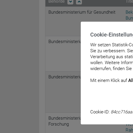
Behörde
Tit
Bundesministerium für Gesundheit
Bek
Bun
Anl
vom
Cookie-Einstellu
Bundesministerium für Gesundheit
Bek
Wir setzen Statistik-
Bun
Sie zu verbessern. Si
Anl
Verarbeitung aus sta
§ 3
wollen. Weitere Inform
vom
widerrufen, finden Sie
Bundesministerium für Gesundheit
Bek
Mit einem Klick auf
Al
Bun
Anl
übe
35a
vom
Cookie-ID:
84cc716aa
Bundesministerium für Bildung und
Ric
Forschung
Wei
Rah