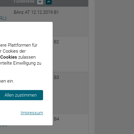
Fundstelle
BAnz AT 12.12.2019 B1
RL):
BAnz AT 12.12.2019 B2
sere Plattformen für
RL):
r Cookies der
nach
 Cookies
zulassen
teilte Einwilligung zu
BAnz AT 12.12.2019 B3
ken ein.
RL):
es
Allen zustimmen
 §
Impressum
d
BAnz AT 12.12.2019 B4
) im