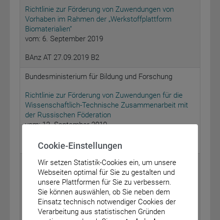
Richtlinie zur Förderung von Zuwendungen von
Vorhaben im Rahmen der „Werkstoffplattform
Biomaterialien“
vom: 6. September 2019
BAnz AT 27.09.2019 B2
Bundesministerium für Bildung und Forschung
Richtlinie zur Förderung von Zuwendungen für die
Wissenschaftlich-Technische Zusammenarbeit mit
der Russischen Föderation
vom: 12. September 2019
BAnz AT 27.09.2019 B3
Cookie-Einstellungen
Wir setzen Statistik-Cookies ein, um unsere
Bundeskriminalamt
Webseiten optimal für Sie zu gestalten und
Bekanntmachung eines Feststellungsbescheides
unsere Plattformen für Sie zu verbessern.
nach § 2 Absatz 5 in Verbindung mit § 48 Absatz 3
Sie können auswählen, ob Sie neben dem
des Waffengesetzes (WaffG) zur waffenrechtlichen
Einsatz technisch notwendiger Cookies der
Beurteilung des Nachtsichtvorsatzgeräts für
Verarbeitung aus statistischen Gründen