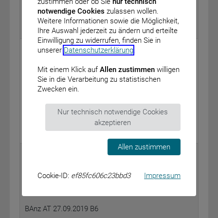
optische Geräte – Modell „NV Zwerg XL“
zustimmen oder ob Sie
nur technisch
vom: 11. September 2019
notwendige Cookies
zulassen wollen.
Weitere Informationen sowie die Möglichkeit,
BAnz AT 27.09.2019 B4
Ihre Auswahl jederzeit zu ändern und erteilte
Einwilligung zu widerrufen, finden Sie in
Bundeskriminalamt
unserer
Datenschutzerklärung
.
Bekanntmachung eines Feststellungsbescheides
Mit einem Klick auf
Allen zustimmen
willigen
nach § 2 Absatz 5 in Verbindung mit § 48 Absatz 3
Sie in die Verarbeitung zu statistischen
des Waffengesetzes (WaffG) zur waffenrechtlichen
Zwecken ein.
Beurteilung des Wärmebildvorsatzgeräts für optische
Geräte – Modell „TA435“
Nur technisch notwendige Cookies
vom: 11. September 2019
akzeptieren
BAnz AT 27.09.2019 B5
Allen zustimmen
Bundesprüfstelle für jugendgefährdende Medien
Bekanntmachung Nr. 9/2019 über
Cookie-ID:
ef85fc606c23bbd3
Impressum
jugendgefährdende Trägermedien
vom: 16. September 2019
BAnz AT 27.09.2019 B6