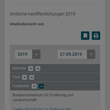
Amtliche Veröffentlichungen
2019
Inhaltsübersicht vom
Lesezeiche
Druc
2019
27.09.2019
Behörde
Titel
Fundstelle
Bundesministerium für Ernährung und
Landwirtschaft
Zweite Verordnung zur Änderung der