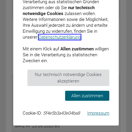
Verarbeitung aus statistischen Gründen
zustimmen oder ob Sie
nur technisch
BAnz AT 25.03.2020 B3
notwendige Cookies
zulassen wollen.
Weitere Informationen sowie die Möglichkeit,
Bundesministerium für Verkehr und digitale
Ihre Auswahl jederzeit zu ändern und erteilte
Infrastruktur
Einwilligung zu widerrufen, finden Sie in
unserer
Datenschutzerklärung
.
Bekanntmachung der Förderrichtlinie für die
Ausrüstung von Kraftfahrzeugen mit
Mit einem Klick auf
Allen zustimmen
willigen
Abbiegeassistenzsystemen
Sie in die Verarbeitung zu statistischen
vom: 23. Januar 2020
Zwecken ein.
BAnz AT 25.03.2020 B4
Nur technisch notwendige Cookies
Bundesministerium für Umwelt, Naturschutz und
akzeptieren
nukleare Sicherheit
Allen zustimmen
Änderung der Richtlinie zur Förderung von
Klimaschutzprojekten im kommunalen Umfeld
„Kommunalrichtlinie“
Cookie-ID:
5f4e5b3a43e04ba8
Impressum
vom: 21. Februar 2020
BAnz AT 25.03.2020 B5