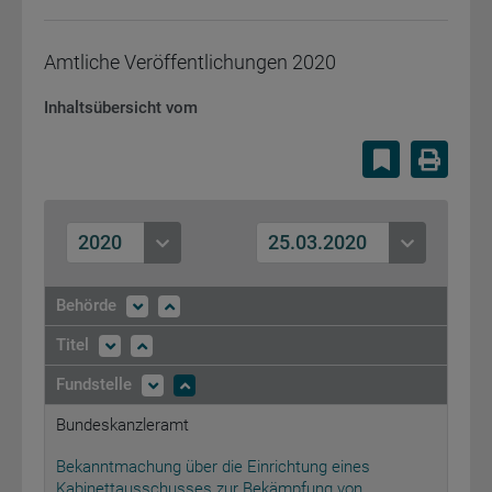
Amtliche Veröffentlichungen
2020
Inhaltsübersicht vom
Lesezeiche
Druc
2020
25.03.2020
Behörde
Titel
Fundstelle
Bundeskanzleramt
Bekanntmachung über die Einrichtung eines
Kabinettausschusses zur Bekämpfung von