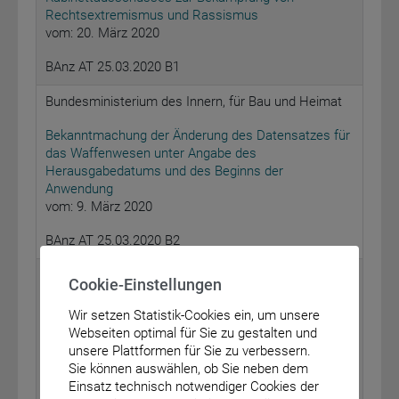
Rechtsextremismus und Rassismus
vom: 20. März 2020
BAnz AT 25.03.2020 B1
Bundesministerium des Innern, für Bau und Heimat
Bekanntmachung der Änderung des Datensatzes für
das Waffenwesen unter Angabe des
Herausgabedatums und des Beginns der
Anwendung
vom: 9. März 2020
BAnz AT 25.03.2020 B2
Bundesministerium für Gesundheit
Cookie-Einstellungen
Bekanntmachung eines Beschlusses des
Wir setzen Statistik-Cookies ein, um unsere
Gemeinsamen Bundesausschusses über eine
Webseiten optimal für Sie zu gestalten und
Änderung der Geschäftsordnung (GO): Änderung des
unsere Plattformen für Sie zu verbessern.
schriftlichen Abstimmungsverfahrens bei Vorliegen
Sie können auswählen, ob Sie neben dem
besonderer Umstände
Einsatz technisch notwendiger Cookies der
vom: 20. März 2020