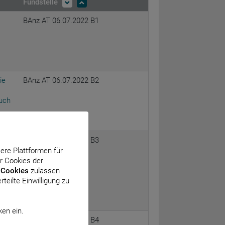
Fundstelle
BAnz AT 06.07.2022 B1
ie
BAnz AT 06.07.2022 B2
uch
BAnz AT 06.07.2022 B3
sere Plattformen für
es
r Cookies der
 Cookies
zulassen
teilte Einwilligung zu
ken ein.
BAnz AT 06.07.2022 B4