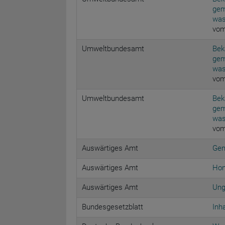
gem
was
vom
Umweltbundesamt
Bek
gem
was
vom
Umweltbundesamt
Bek
gem
was
vom
Auswärtiges Amt
Gen
Auswärtiges Amt
Hon
Auswärtiges Amt
Ung
Bundesgesetzblatt
Inh