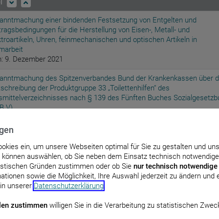
el
anntmachung einer bindenden Festsetzung von Entgelten und
tragsbedingungen für die Herstellung von Eisen-, Metall- und
ktroartikeln, Uhren, feinmechanischen und optischen Artikeln in
marbeit
: 9. Dezember 2021
anntmachung des Spitzenverbandes Bund der Krankenkassen über d
tschreibung der Produktgruppe 33 „Toilettenhilfen“ des
fsmittelverzeichnisses nach § 139 des Fünften Buches Sozialgesetzb
B V)
: 9. Juni 2022
ngen
anntmachung eines Beschlusses des Gemeinsamen
desausschusses über eine Änderung der Arzneimittel-Richtlinie:
Cookies ein, um unsere Webseiten optimal für Sie zu gestalten und un
age XII – Änderung der Angaben zur Geltungsdauer eines Beschluss
e können auswählen, ob Sie neben dem Einsatz technisch notwendige
r die Nutzenbewertung von Arzneimitteln mit neuen Wirkstoffen nach
tistischen Gründen zustimmen oder ob Sie
nur technisch notwendige
5a des Fünften Buches Sozialgesetzbuch (SGB V) – Pembrolizumab
ationen sowie die Möglichkeit, Ihre Auswahl jederzeit zu ändern und er
ues Anwendungsgebiet: Melanom, adjuvante Therapie)
 in unserer
Datenschutzerklärung
.
: 16. Juni 2022
len zustimmen
willigen Sie in die Verarbeitung zu statistischen Zwec
anntmachung eines Beschlusses des Gemeinsamen