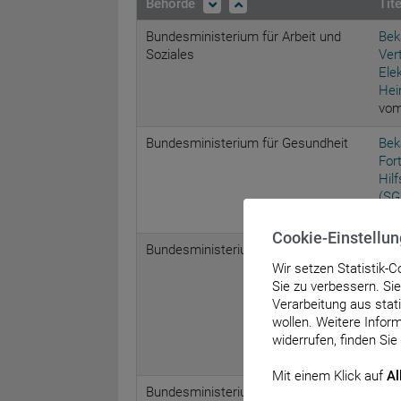
Behörde
Tit
Bundesministerium für Arbeit und
Bek
Soziales
Ver
Ele
Hei
vom
Bundesministerium für Gesundheit
Bek
For
Hil
(SG
vom
Cookie-Einstellu
Bundesministerium für Gesundheit
Bek
Bun
Wir setzen Statistik-
Anl
Sie zu verbessern. Si
übe
Verarbeitung aus sta
§ 3
wollen. Weitere Inform
(ne
widerrufen, finden Sie
vom
Mit einem Klick auf
Al
Bundesministerium für Gesundheit
Bek