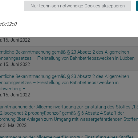
desausschusses über eine Änderung der Arzneimittel-Richtlinie: Anla
Nur technisch notwendige Cookies akzeptieren
 – Änderung der Angaben zur Geltungsdauer eines Beschlusses über 
zenbewertung von Arzneimitteln mit neuen Wirkstoffen nach § 35a d
ften Buches Sozialgesetzbuch (SGB V) – Trametinib (neues
e8c32c0
endungsgebiet: Melanom, BRAF-V600-Mutation, in Kombination mit
rafenib, adjuvante Therapie)
: 16. Juni 2022
entliche Bekanntmachung gemäß § 23 Absatz 2 des Allgemeinen
enbahngesetzes – Freistellung von Bahnbetriebszwecken in Lübben 
: 15. Juni 2022
entliche Bekanntmachung gemäß § 23 Absatz 2 des Allgemeinen
enbahngesetzes – Freistellung von Bahnbetriebszwecken in
löwenberg –
: 15. Juni 2022
anntmachung der Allgemeinverfügung zur Einstufung des Stoffes „1,3
(2-isocyanat-2-propanyl)benzol“ gemäß § 6 Absatz 4 Satz 1 der
ordnung über Anlagen zum Umgang mit wassergefährdenden Stoffe
: 3. Mai 2022
anntmachung der Allgemeinverfügung zur Einstufung eines Stoffes