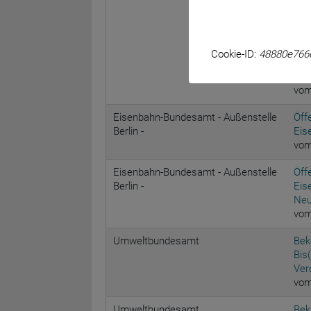
Bun
XII
Nut
Fün
Cookie-ID:
48880e766
Anw
Dab
vom
Eisenbahn-Bundesamt - Außenstelle
Öff
Berlin -
Eis
vom
Eisenbahn-Bundesamt - Außenstelle
Öff
Berlin -
Eis
Neu
vom
Umweltbundesamt
Bek
Bis
Ver
vom
Umweltbundesamt
Bek