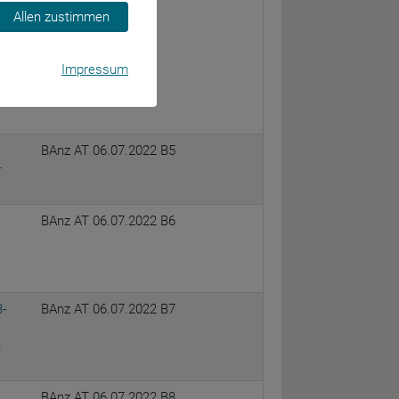
ge
Allen zustimmen
die
es
Impressum
BAnz AT 06.07.2022 B5
–
BAnz AT 06.07.2022 B6
-
BAnz AT 06.07.2022 B7
n
BAnz AT 06.07.2022 B8