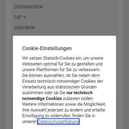
DE0006305006
0,87 %
2026-08-06
Qube Research & Technologies Limited
Cookie-Einstellungen
LPKF Laser & Electronics SE
Historie
Wir setzen Statistik-Cookies ein, um unsere
Webseiten optimal für Sie zu gestalten und
DE0006450000
unsere Plattformen für Sie zu verbessern.
Sie können auswählen, ob Sie neben dem
0,81 %
Einsatz technisch notwendiger Cookies der
Verarbeitung aus statistischen Gründen
2026-08-06
zustimmen oder ob Sie
nur technisch
notwendige Cookies
zulassen wollen.
Kintbury Capital LLP
Weitere Informationen sowie die Möglichkeit,
Ihre Auswahl jederzeit zu ändern und erteilte
Nemetschek SE
Einwilligung zu widerrufen, finden Sie in
Historie
unserer
Datenschutzerklärung
.
DE0006452907