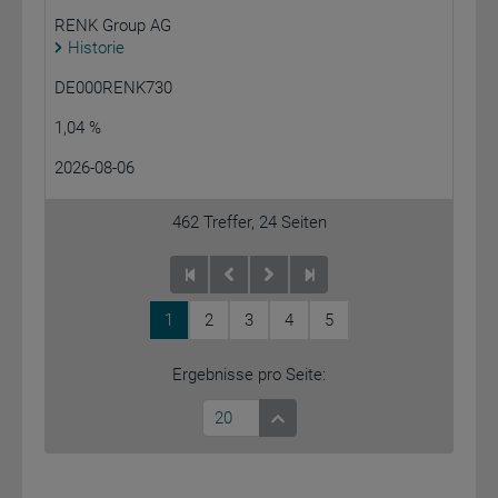
RENK Group AG
Historie
DE000RENK730
1,04 %
2026-08-06
462
Treffer,
24
Seiten
1
2
3
4
5
Ergebnisse pro Seite:
20