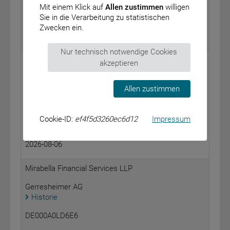
Mit einem Klick auf
Allen zustimmen
willigen
Sie in die Verarbeitung zu statistischen
0,65 %
Zwecken ein.
2026-08-06
Nur technisch notwendige Cookies
Arrowstreet Capital, Limited Partnership
akzeptieren
Gerresheimer AG
Allen zustimmen
Historie
DE000A0LD6E6
Cookie-ID:
ef4f5d3260ec6d12
Impressum
0,67 %
2026-08-06
Mirabella Financial Services LLP
Gerresheimer AG
Historie
DE000A0LD6E6