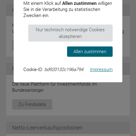
Mit einem Klick auf
Allen zustimmen
willigen
Sie in die Verarbeitung zu statistischen
Hinterlegungen
Zwecken ein.
Hinterlegte Jahresabschlussunterlagen stehen im
Nur technisch notwendige Cookies
Unternehmensregister zur Beauskunftung zur Verfügung
akzeptieren
zum Unternehmensregister
Allen zustimmen
Fondsinformationen
Cookie-ID:
bd920132c196a794
Impressum
Die neue Plattform für Investmentfonds im
Bundesanzeiger.
Zu Fondsdata
Netto-Leerverkaufspositionen